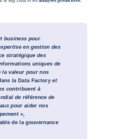
ur le
Big Data
et les
analyses prédictives
.
ut business pour
xpertise en gestion des
ce stratégique des
nformations uniques de
e la valeur pour nos
dans la
Data Factory
et
s contribuent à
dial de référence de
aux pour aider nos
oppement »,
able de la gouvernance