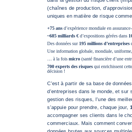
dans la gestion du risque client (imp
(chaînes de production, d’approvisio
uniques en matière de risque commerc
+75 ans
d’expérience mondiale en assurance-
~685 milliards €
d’expositions gérées dans
1
Des données sur
195 millions d’entreprises
d
Une information globale, mondiale, uniforme
… à la fois
micro
(santé financière d’une entr
700 experts des risques
qui enrichissent cett
décision !
C’est à partir de sa base de données,
d’entreprises dans le monde, et sur s
gestion des risques, l’une des meill
s’appuie pour prendre, chaque jour,
accompagner ses clients dans le cho
commerciaux. Mais comment convert
données brutes aux sources multiple