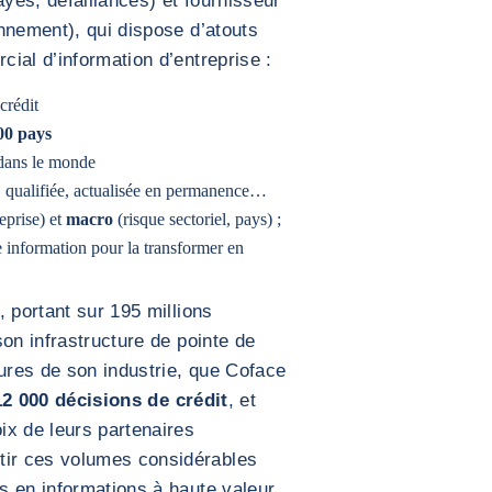
ayés, défaillances) et fournisseur
nnement), qui dispose d’atouts
ial d’information d’entreprise :
crédit
00 pays
ans le monde
, qualifiée, actualisée en permanence…
eprise) et
macro
(risque sectoriel, pays) ;
e information pour la transformer en
 portant sur 195 millions
on infrastructure de pointe de
eures de son industrie, que Coface
12 000 décisions de crédit
, et
ix de leurs partenaires
ir ces volumes considérables
s en informations à haute valeur