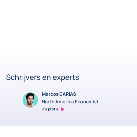
Schrijvers en experts
Marcos CARIAS
North America Economist
Zie profiel
Marcos Carias Linkedin