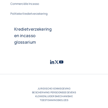
Commerciële Incasso
Politieke Kredietverzekering
Kredietverzekering
en incasso
glossarium
LinkedIn
Twitter
Youtube
- Coface
- Coface
- Coface
JURIDISCHE KENNISGEVING
BESCHERMING PERSOONSGEGEVENS
KLOKKENLUIDERSMECHANISME
TOESTEMMINGSKEUZES