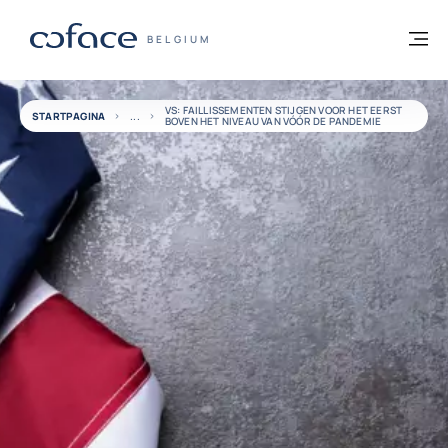
ga naar de inhoud
Terug naar startpagina
M
COFACE, FOR TRADE - GROEP WEBSITE
BELGIUM
VS: FAILLISSEMENTEN STIJGEN VOOR HET EERST
STARTPAGINA
BOVEN HET NIVEAU VAN VÓÓR DE PANDEMIE