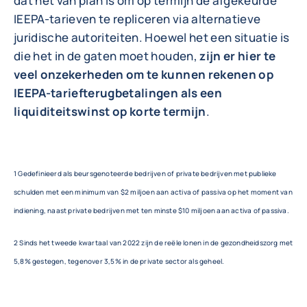
dat het van plan is om op termijn de afgekeurde
IEEPA-tarieven te repliceren via alternatieve
juridische autoriteiten. Hoewel het een situatie is
die het in de gaten moet houden,
zijn er hier te
veel onzekerheden om te kunnen rekenen op
IEEPA-tariefterugbetalingen als een
liquiditeitswinst op korte termijn
.
1 Gedefinieerd als beursgenoteerde bedrijven of private bedrijven met publieke
schulden met een minimum van $2 miljoen aan activa of passiva op het moment van
indiening, naast private bedrijven met ten minste $10 miljoen aan activa of passiva.
2 Sinds het tweede kwartaal van 2022 zijn de reële lonen in de gezondheidszorg met
5,8% gestegen, tegenover 3,5% in de private sector als geheel.