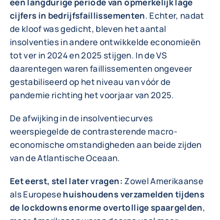
een langdurige periode van opmerkelijk lage
cijfers in bedrijfsfaillissementen
. Echter, nadat
de kloof was gedicht, bleven het aantal
insolventies in andere ontwikkelde economieën
tot ver in 2024 en 2025 stijgen. In de VS
daarentegen waren faillissementen ongeveer
gestabiliseerd op het niveau van vóór de
pandemie richting het voorjaar van 2025.
De afwijking in de insolventiecurves
weerspiegelde de contrasterende macro-
economische omstandigheden aan beide zijden
van de Atlantische Oceaan.
Eet eerst, stel later vragen:
Zowel Amerikaanse
als Europese
huishoudens verzamelden tijdens
de lockdowns enorme overtollige spaargelden
,