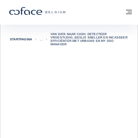
ga naar de inhoud
Terug naar startpagina
M
COFACE, FOR TRADE - GROEP WEBSIT
BELGIUM
VAN DATA NAAR CASH: DETECTEER
VROEGTIJDIG, BESLIS SNELLER EN INCASSEER
STARTPAGINA
EFFICIËNTER MET URBA360 EN MY DSO
MANAGER