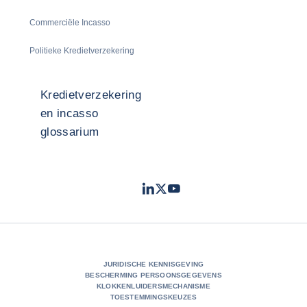
Commerciële Incasso
Politieke Kredietverzekering
Kredietverzekering
en incasso
glossarium
LinkedIn
Twitter
Youtube
- Coface
- Coface
- Coface
JURIDISCHE KENNISGEVING
BESCHERMING PERSOONSGEGEVENS
KLOKKENLUIDERSMECHANISME
TOESTEMMINGSKEUZES