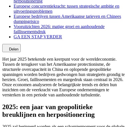
herpositionering
Europese concurrentiekracht: tussen strategische ambitie en
uitvoeringsproblemen
Europese bedrijven tussen Amerikaanse tarieven en Chinees
dumpingrisico
Vooruitzichten 2026: matige groei en aanhoudende
faillissementsdruk
GA EEN STAP VERDER
Delen
Het jaar 2025 betekende een keerpunt voor de wereldeconomie.
Tussen de terugkeer van het Amerikaanse protectionisme, de
structurele overcapaciteit in China en oplopende geopolitieke
spanningen worden bedrijven gedwongen hun strategieën grondig te
herzien. Groei, faillissementen en margedruk staan centraal in 2026.
Onze economen analyseren de belangrijkste trends en delen hun
inzichten om de veerkracht van Europese ondernemingen te
versterken in een periode van aanhoudende turbulentie.
2025: een jaar van geopolitieke
breuklijnen en herpositionering
2025 zal herinnerd worden als een scharniermoment voor de globale