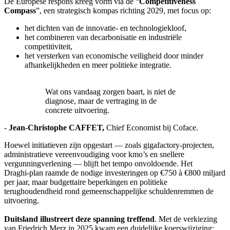
De Europese respons kreeg vorm via de “
Competitiveness
Compass
”, een strategisch kompas richting 2029, met focus op:
het dichten van de innovatie‑ en technologiekloof,
het combineren van decarbonisatie en industriële
competitiviteit,
het versterken van economische veiligheid door minder
afhankelijkheden en meer politieke integratie.
Wat ons vandaag zorgen baart, is niet de
diagnose, maar de vertraging in de
concrete uitvoering.
-
Jean-Christophe CAFFET,
Chief Economist bij Coface.
Hoewel initiatieven zijn opgestart — zoals gigafactory‑projecten,
administratieve vereenvoudiging voor kmo’s en snellere
vergunningverlening — blijft het tempo onvoldoende. Het
Draghi‑plan raamde de nodige investeringen op €750 à €800 miljard
per jaar, maar budgettaire beperkingen en politieke
terughoudendheid rond gemeenschappelijke schuldenremmen de
uitvoering.
Duitsland illustreert deze spanning treffend
. Met de verkiezing
van Friedrich Merz in 2025 kwam een duidelijke koerswijziging: