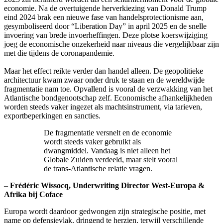
economie. Na de overtuigende herverkiezing van Donald Trump
eind 2024 brak een nieuwe fase van handelsprotectionisme aan,
gesymboliseerd door “Liberation Day” in april 2025 en de snelle
invoering van brede invoerheffingen. Deze plotse koerswijziging
joeg de economische onzekerheid naar niveaus die vergelijkbaar zijn
met die tijdens de coronapandemie.
Maar het effect reikte verder dan handel alleen. De geopolitieke
architectuur kwam zwaar onder druk te staan en de wereldwijde
fragmentatie nam toe. Opvallend is vooral de verzwakking van het
Atlantische bondgenootschap zelf. Economische afhankelijkheden
worden steeds vaker ingezet als machtsinstrument, via tarieven,
exportbeperkingen en sancties.
De fragmentatie versnelt en de economie
wordt steeds vaker gebruikt als
dwangmiddel. Vandaag is niet alleen het
Globale Zuiden verdeeld, maar stelt vooral
de trans-Atlantische relatie vragen.
–
Frédéric Wissocq, Underwriting Director West-Europa &
Afrika bij Coface
Europa wordt daardoor gedwongen zijn strategische positie, met
name op defensievlak, dringend te herzien, terwijl verschillende