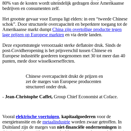
80% van de kosten wordt uiteindelijk gedragen door Amerikaanse
bedrijven en consumenten zelf.
Het grootste gevaar voor Europa ligt elders: in een “tweede Chinese
schok”. Door structurele overcapaciteit en beperktere toegang tot de
Amerikaanse markt dumpt
China zijn overtollige productie tegen
lage prijzen op Europese markten
en via derde landen.
Deze exportstrategie veroorzaakt sterke deflatoire druk. Sinds de
post‑Covidheropening is het prijsverschil tussen Chinese en
Europese industriële goederen toegenomen met 30 tot meer dan 40
punten, mede door wisselkoerseffecten.
Chinese overcapaciteit drukt de prijzen en
zet de marges van Europese producenten
structureel onder druk.
-
Jean-Christophe Caffet,
Group Chief Economist at Coface.
Vooral
elektrische voertuigen
,
kapitaalgoederen
voor de
energietransitie en de
metaalindustrie
worden zwaar getroffen. In
Duitsland zijn de marges van
niet‑financiële ondernemingen
in