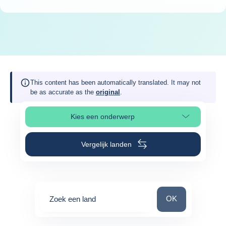
This content has been automatically translated. It may not
be as accurate as the
original
.
Kies een onderwerp
Selecteer paginasectie
Vergelijk landen
Zoek een land
OK
Zoek een land
0
suggestions