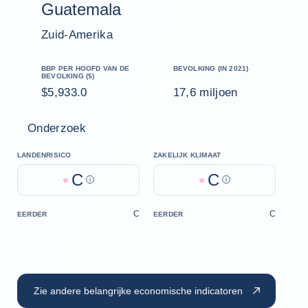
Guatemala
Zuid-Amerika
BBP PER HOOFD VAN DE
BEVOLKING (IN 2021)
BEVOLKING ($)
$5,933.0
17,6 miljoen
Onderzoek
LANDENRISICO
ZAKELIJK KLIMAAT
C
C
Help
Help
C
C
EERDER
EERDER
Zie andere belangrijke economische indicatoren