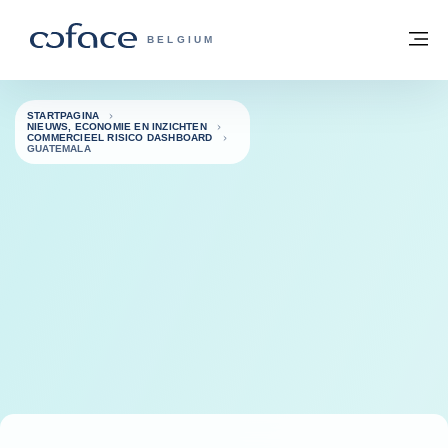
ga naar de inhoud
Terug naar startpagina
M
COFACE, FOR TRADE - GROEP WEBSIT
BELGIUM
STARTPAGINA
NIEUWS, ECONOMIE EN INZICHTEN
COMMERCIEEL RISICO DASHBOARD
GUATEMALA