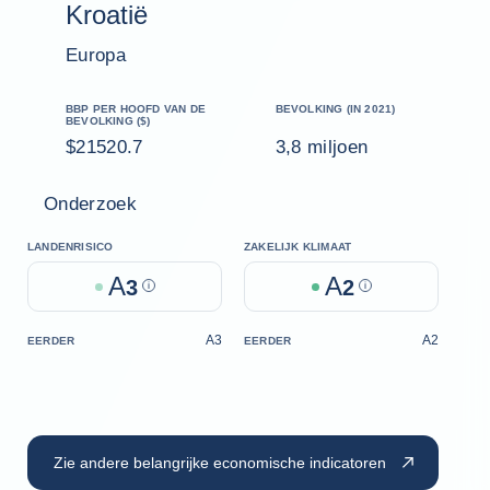
Kroatië
Europa
BBP PER HOOFD VAN DE
BEVOLKING (IN 2021)
BEVOLKING ($)
$21520.7
3,8 miljoen
Onderzoek
LANDENRISICO
ZAKELIJK KLIMAAT
A
A
3
Help
2
Help
A3
A2
EERDER
EERDER
Zie andere belangrijke economische indicatoren