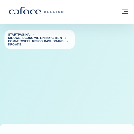
ga naar de inhoud
Terug naar startpagina
M
COFACE, FOR TRADE - GROEP WEBSIT
BELGIUM
STARTPAGINA
NIEUWS, ECONOMIE EN INZICHTEN
COMMERCIEEL RISICO DASHBOARD
KROATIË