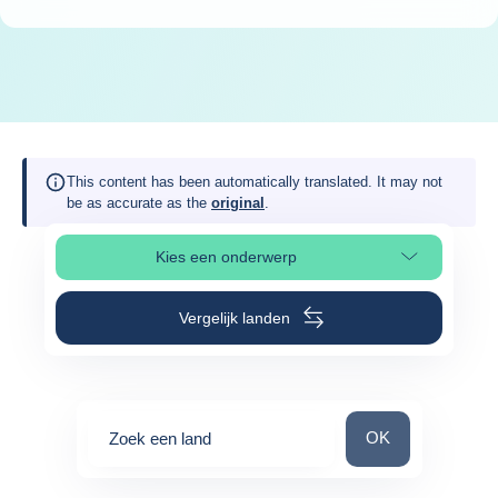
This content has been automatically translated. It may not
be as accurate as the
original
.
Kies een onderwerp
Selecteer paginasectie
Vergelijk landen
Zoek een land
OK
Zoek een land
0
suggestions