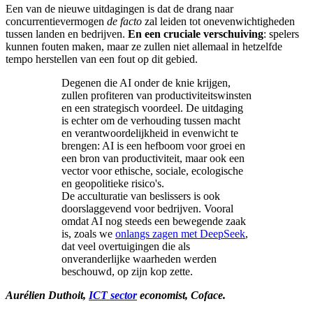
Een van de nieuwe uitdagingen is dat de drang naar
concurrentievermogen
de facto
zal leiden tot onevenwichtigheden
tussen landen en bedrijven.
En een cruciale verschuiving
: spelers
kunnen fouten maken, maar ze zullen niet allemaal in hetzelfde
tempo herstellen van een fout op dit gebied.
Degenen die AI onder de knie krijgen,
zullen profiteren van productiviteitswinsten
en een strategisch voordeel. De uitdaging
is echter om de verhouding tussen macht
en verantwoordelijkheid in evenwicht te
brengen: AI is een hefboom voor groei en
een bron van productiviteit, maar ook een
vector voor ethische, sociale, ecologische
en geopolitieke risico's.
De acculturatie van beslissers is ook
doorslaggevend voor bedrijven. Vooral
omdat AI nog steeds een bewegende zaak
is, zoals we
onlangs zagen met DeepSeek
,
dat veel overtuigingen die als
onveranderlijke waarheden werden
beschouwd, op zijn kop zette.
Aurélien Duthoit,
ICT sector
economist, Coface.