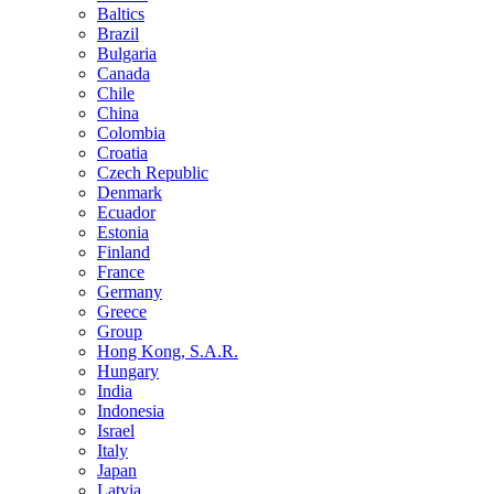
Baltics
Brazil
Bulgaria
Canada
Chile
China
Colombia
Croatia
Czech Republic
Denmark
Ecuador
Estonia
Finland
France
Germany
Greece
Group
Hong Kong, S.A.R.
Hungary
India
Indonesia
Israel
Italy
Japan
Latvia