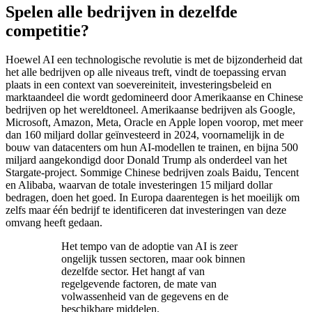
Spelen alle bedrijven in dezelfde
competitie?
Hoewel AI een technologische revolutie is met de bijzonderheid dat
het alle bedrijven op alle niveaus treft, vindt de toepassing ervan
plaats in een context van soevereiniteit, investeringsbeleid en
marktaandeel die wordt gedomineerd door Amerikaanse en Chinese
bedrijven op het wereldtoneel. Amerikaanse bedrijven als Google,
Microsoft, Amazon, Meta, Oracle en Apple lopen voorop, met meer
dan 160 miljard dollar geïnvesteerd in 2024, voornamelijk in de
bouw van datacenters om hun AI-modellen te trainen, en bijna 500
miljard aangekondigd door Donald Trump als onderdeel van het
Stargate-project. Sommige Chinese bedrijven zoals Baidu, Tencent
en Alibaba, waarvan de totale investeringen 15 miljard dollar
bedragen, doen het goed. In Europa daarentegen is het moeilijk om
zelfs maar één bedrijf te identificeren dat investeringen van deze
omvang heeft gedaan.
Het tempo van de adoptie van AI is zeer
ongelijk tussen sectoren, maar ook binnen
dezelfde sector. Het hangt af van
regelgevende factoren, de mate van
volwassenheid van de gegevens en de
beschikbare middelen.