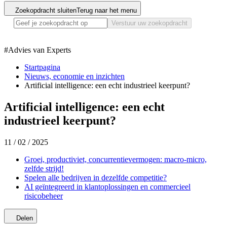
Zoekopdracht sluiten
Terug naar het menu
Verstuur uw zoekopdracht
#
Advies van Experts
Startpagina
Nieuws, economie en inzichten
Artificial intelligence: een echt industrieel keerpunt?
Artificial intelligence: een echt
industrieel keerpunt?
11 / 02 / 2025
Groei, productiviet, concurrentievermogen: macro-micro,
zelfde strijd!
Spelen alle bedrijven in dezelfde competitie?
AI geïntegreerd in klantoplossingen en commercieel
risicobeheer
Delen