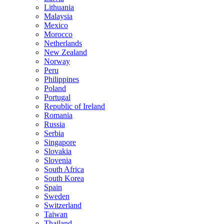
Lithuania
Malaysia
Mexico
Morocco
Netherlands
New Zealand
Norway
Peru
Philippines
Poland
Portugal
Republic of Ireland
Romania
Russia
Serbia
Singapore
Slovakia
Slovenia
South Africa
South Korea
Spain
Sweden
Switzerland
Taiwan
Thailand