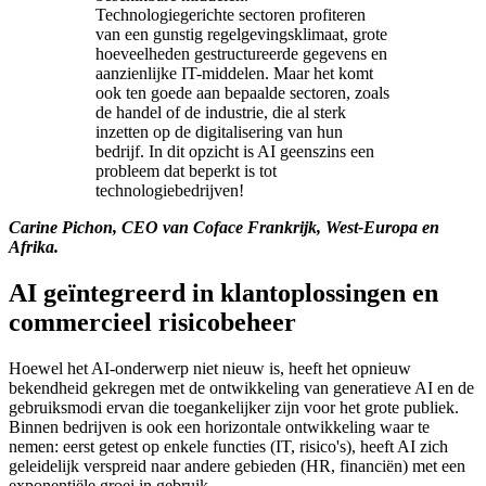
Technologiegerichte sectoren profiteren
van een gunstig regelgevingsklimaat, grote
hoeveelheden gestructureerde gegevens en
aanzienlijke IT-middelen. Maar het komt
ook ten goede aan bepaalde sectoren, zoals
de handel of de industrie, die al sterk
inzetten op de digitalisering van hun
bedrijf. In dit opzicht is AI geenszins een
probleem dat beperkt is tot
technologiebedrijven!
Carine Pichon, CEO van Coface Frankrijk, West-Europa en
Afrika.
AI geïntegreerd in klantoplossingen en
commercieel risicobeheer
Hoewel het AI-onderwerp niet nieuw is, heeft het opnieuw
bekendheid gekregen met de ontwikkeling van generatieve AI en de
gebruiksmodi ervan die toegankelijker zijn voor het grote publiek.
Binnen bedrijven is ook een horizontale ontwikkeling waar te
nemen: eerst getest op enkele functies (IT, risico's), heeft AI zich
geleidelijk verspreid naar andere gebieden (HR, financiën) met een
exponentiële groei in gebruik.