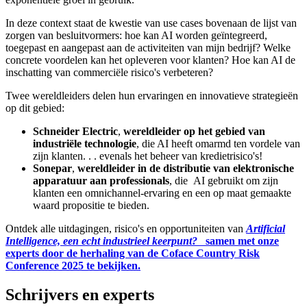
In deze context staat de kwestie van use cases bovenaan de lijst van
zorgen van besluitvormers: hoe kan AI worden geïntegreerd,
toegepast en aangepast aan de activiteiten van mijn bedrijf? Welke
concrete voordelen kan het opleveren voor klanten? Hoe kan AI de
inschatting van commerciële risico's verbeteren?
Twee wereldleiders delen hun ervaringen en innovatieve strategieën
op dit gebied:
Schneider Electric
,
wereldleider op het gebied van
industriële technologie
, die AI heeft omarmd ten vordele van
zijn klanten. . . evenals het beheer van kredietrisico's!
Sonepar
,
wereldleider in de distributie van elektronische
apparatuur aan professionals
, die AI gebruikt om zijn
klanten een omnichannel-ervaring en een op maat gemaakte
waard propositie te bieden.
Ontdek alle uitdagingen, risico's en opportuniteiten van
Artificial
Intelligence, een echt industrieel keerpunt?
samen met onze
experts door de herhaling van de Coface Country Risk
Conference 2025 te bekijken.
Schrijvers en experts