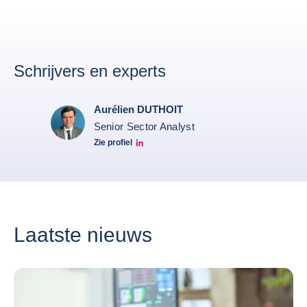
Schrijvers en experts
Aurélien DUTHOIT
Senior Sector Analyst
Zie profiel
Aurélien Duthoit Linkedin profile
Laatste nieuws