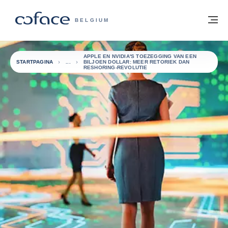
ga naar de inhoud
Terug naar startpagina
M
COFACE, FOR TRADE - GROEP WEBSIT
BELGIUM
APPLE EN NVIDIA'S TOEZEGGING VAN EEN
STARTPAGINA
BILJOEN DOLLAR: MEER RETORIEK DAN
RESHORING-REVOLUTIE