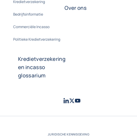
Kredietverzekering
Over ons
Bedrijfsinformatie
Commerciële Incasso
Politieke Kredietverzekering
Kredietverzekering
en incasso
glossarium
LinkedIn
Twitter
Youtube
- Coface
- Coface
- Coface
JURIDISCHE KENNISGEVING