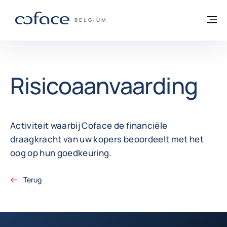
ga naar de inhoud
Terug naar startpagina
M
COFACE, FOR TRADE - GROEP WEBSITE
BELGIUM
Risicoaanvaarding
Activiteit waarbij Coface de financiële
draagkracht van uw kopers beoordeelt met het
oog op hun goedkeuring.
Terug