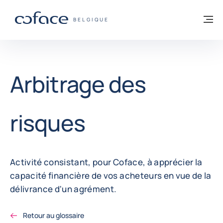
Voir le contenu
Retour à la page d'accueil
M
COFACE, FOR TRADE - PAGE D'ACCUEIL
BELGIQUE
Arbitrage des
risques
Activité consistant, pour Coface, à apprécier la
capacité financière de vos acheteurs en vue de la
délivrance d'un agrément.
Retour au glossaire