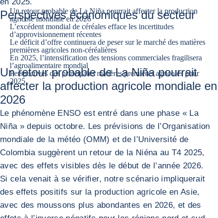
en 2025.
Un retour probable de La Niña pourrait affecter la production
Perspectives économiques du secteur
agricole mondiale en 2026
L’excédent mondial de céréales efface les incertitudes
d’approvisionnement récentes
Le déficit d’offre continuera de peser sur le marché des matières
premières agricoles non-céréalières
En 2025, l’intensification des tensions commerciales fragilisera
l’agroalimentaire mondial
Un retour probable de La Niña pourrait
Perspectives des principales matières premières agricoles pour
2025
affecter la production agricole mondiale en
2026
Le phénomène ENSO est entré dans une phase « La
Niña » depuis octobre. Les prévisions de l’Organisation
mondiale de la météo (OMM) et de l’Université de
Colombia suggèrent un retour de la Niéna au T4 2025,
avec des effets visibles dès le début de l’année 2026.
Si cela venait à se vérifier, notre scénario impliquerait
des effets positifs sur la production agricole en Asie,
avec des moussons plus abondantes en 2026, et des