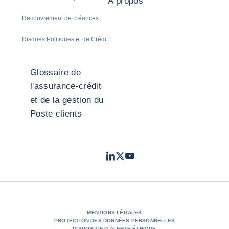
A propos
Recouvrement de créances
Risques Politiques et de Crédit
Glossaire de
l'assurance-crédit
et de la gestion du
Poste clients
LinkedIn
Twitter
Youtube
- Coface
- Coface
- Coface
MENTIONS LÉGALES
PROTECTION DES DONNÉES PERSONNELLES
DISPOSITIF D’ALERTE ÉTHIQUE