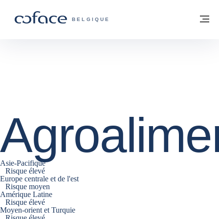
Voir le contenu
Retour à la page d'accueil
M
COFACE, FOR TRADE - PAGE D'ACCUE
BELGIQUE
Agroalimen
Asie-Pacifique
Risque élevé
Europe centrale et de l'est
Risque moyen
Amérique Latine
Risque élevé
Moyen-orient et Turquie
Risque élevé