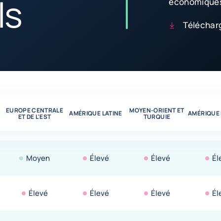
ls
économiques 
Télécharg
ar secteurs
EUROPE CENTRALE
MOYEN-ORIENT ET
AMÉRIQUE LATINE
AMÉRIQUE
ET DE L'EST
TURQUIE
Moyen
Élevé
Élevé
Él
Élevé
Élevé
Élevé
Él