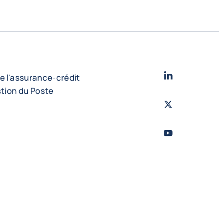
LinkedIn
- Cofac
e l'assurance-crédit
stion du Poste
Twitter
- Coface
Youtube
- Coface