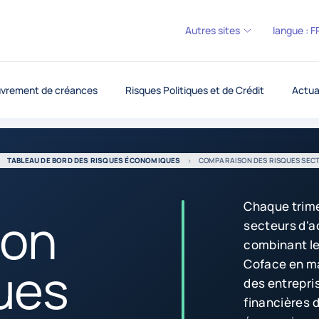
Autres sites
langue :
F
vrement de créances
Risques Politiques et de Crédit
Actua
TABLEAU DE BORD DES RISQUES ÉCONOMIQUES
COMPARAISON DES RISQUES SEC
Chaque trime
son
secteurs d'a
combinant le
ues
Coface en m
des entrepri
financières 