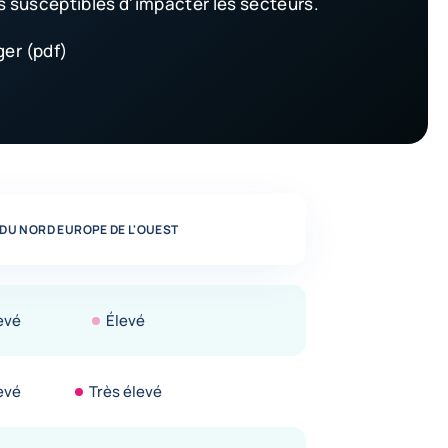
susceptibles d'impacter les secteurs.
er (pdf)
 DU NORD
EUROPE DE L'OUEST
evé
Élevé
evé
Très élevé