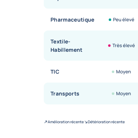
Pharmaceutique
Peu élevé
Textile-
Très élevé
Habillement
TIC
Moyen
Transports
Moyen
Amélioration récente
Détérioration récente