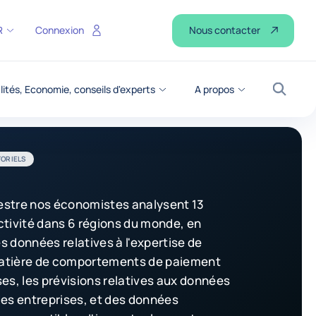
Nous contacter
R
Connexion
lités, Economie, conseils d'experts
A propos
Recher
TORIELS
stre nos économistes analysent 13
ctivité dans 6 régions du monde, en
s données relatives à l'expertise de
atière de comportements de paiement
ses, les prévisions relatives aux données
des entreprises, et des données