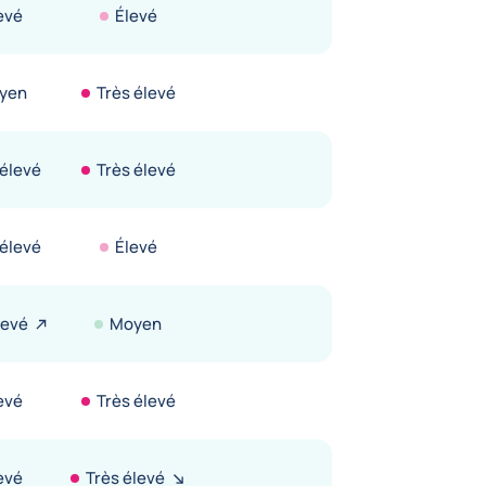
evé
Élevé
yen
Très élevé
 élevé
Très élevé
 élevé
Élevé
levé
Moyen
evé
Très élevé
evé
Très élevé