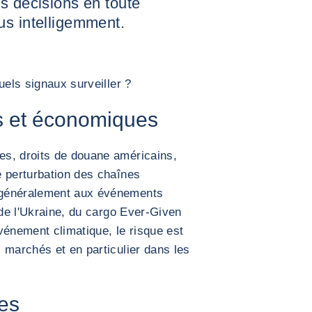
s décisions en toute
us intelligemment.
uels signaux surveiller ?
s et économiques
s, droits de douane américains,
e perturbation des chaînes
 généralement aux événements
 de l'Ukraine, du cargo Ever-Given
vénement climatique, le risque est
 marchés et en particulier dans les
ces