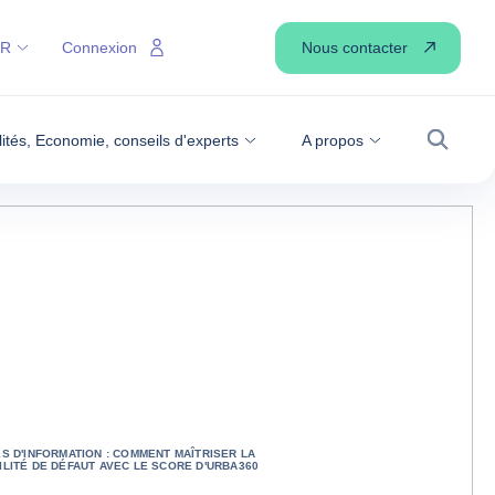
Nous contacter
FR
Connexion
lités, Economie, conseils d'experts
A propos
Recher
S D'INFORMATION : COMMENT MAÎTRISER LA
LITÉ DE DÉFAUT AVEC LE SCORE D'URBA360