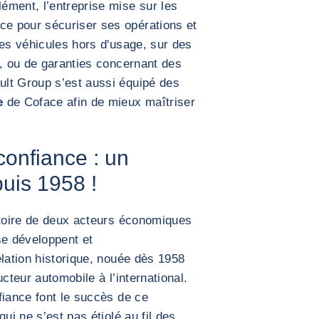
ément, l’entreprise mise sur les
e pour sécuriser ses opérations et
les véhicules hors d'usage, sur des
é, ou de garanties concernant des
lt Group s’est aussi équipé des
e
de Coface afin de mieux maîtriser
confiance : un
puis 1958 !
stoire de deux acteurs économiques
se développent et
elation historique, nouée dès 1958
cteur automobile à l’international.
fiance font le succès de ce
ui ne s’est pas étiolé au fil des