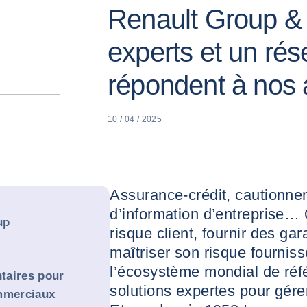
Renault Group &
experts et un ré
répondent à nos 
10 / 04 / 2025
Assurance-crédit, cautionne
d’information d’entreprise… 
up
risque client, fournir des ga
maîtriser son risque fournis
l’écosystème mondial de réf
taires pour
solutions expertes pour gér
ommerciaux