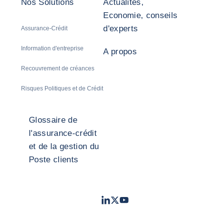
Nos Solutions
Actualités,
Economie, conseils
d'experts
Assurance-Crédit
Information d'entreprise
A propos
Recouvrement de créances
Risques Politiques et de Crédit
Glossaire de
l'assurance-crédit
et de la gestion du
Poste clients
LinkedIn
Twitter
Youtube
- Coface
- Coface
- Coface