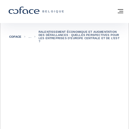
Voir le contenu
Retour à la page d'accueil
M
COFACE, FOR TRADE - PAGE D'ACCUE
BELGIQUE
RALENTISSEMENT ÉCONOMIQUE ET AUGMENTATION
DES DÉFAILLANCES : QUELLES PERSPECTIVES POUR
COFACE
LES ENTREPRISES D’EUROPE CENTRALE ET DE L’EST
?