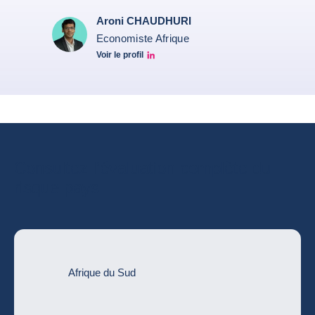
Aroni CHAUDHURI
Economiste Afrique
Voir le profil
Aroni Linkedin
Consultez l’évaluation complète du
risque pays
Afrique du Sud