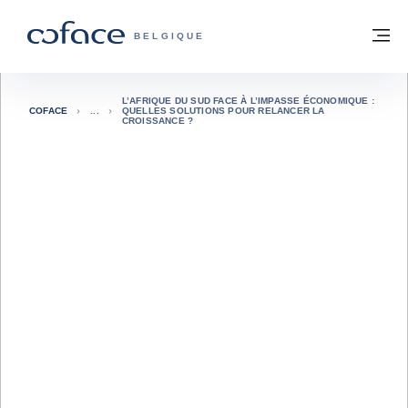
Voir le contenu
Retour à la page d'accueil
M
COFACE, FOR TRADE - PAGE D'ACCUE
BELGIQUE
L’AFRIQUE DU SUD FACE À L’IMPASSE ÉCONOMIQUE :
COFACE
QUELLES SOLUTIONS POUR RELANCER LA
CROISSANCE ?