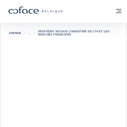
Voir le contenu
Retour à la page d'accueil
M
COFACE, FOR TRADE - PAGE D'ACCUE
BELGIQUE
DEEPSEEK SECOUE L'INDUSTRIE DE L'IA ET LES
COFACE
MARCHÉS FINANCIERS