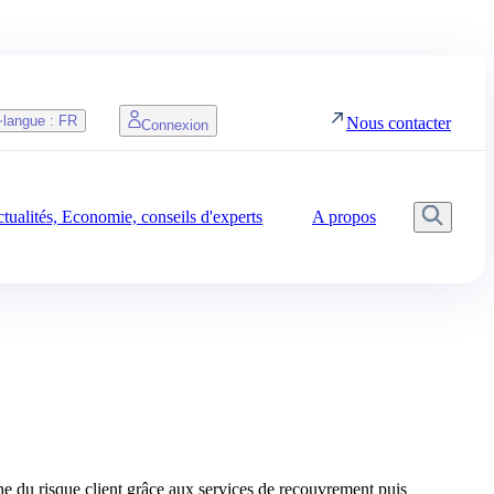
langue :
FR
Nous contacter
Connexion
tualités, Economie, conseils d'experts
A propos
Reche
e du risque client grâce aux services de recouvrement puis