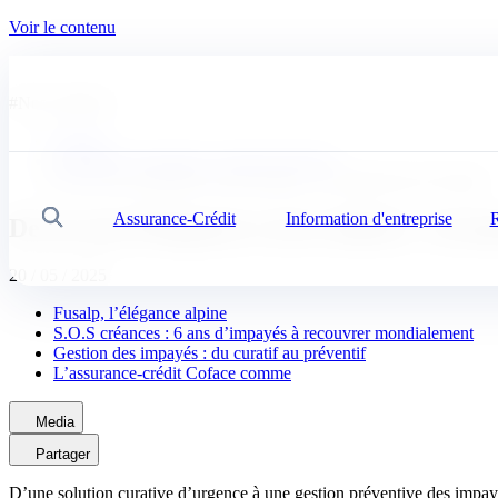
Voir le contenu
#
Nos solutions
Coface
Actualités, Economie, conseils d'experts
De six ans d’impayés à zéro sinistre : la masterclass de Fusalp
Assurance-Crédit
Information d'entreprise
R
Recherche
De six ans d’impayés à zéro sinistre : la m
20 / 05 / 2025
Fusalp, l’élégance alpine
S.O.S créances : 6 ans d’impayés à recouvrer mondialement
Gestion des impayés : du curatif au préventif
L’assurance-crédit Coface comme
Media
Partager
D’une solution curative d’urgence à une gestion préventive des impay