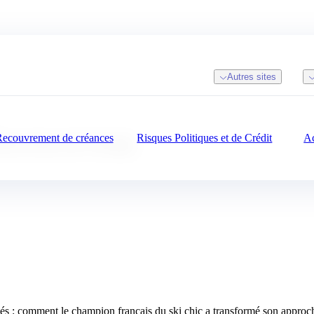
Autres sites
ecouvrement de créances
Risques Politiques et de Crédit
Ac
asterclass de Fusalp
és : comment le champion français du ski chic a transformé son approch