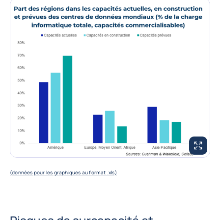
AGRANDI
(données pour les graphiques au format .xls)