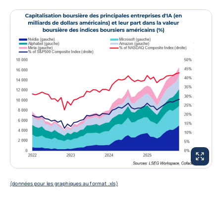
AGRANDI
(données pour les graphiques au format .xls)