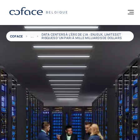
Voir le contenu
Retour à la page d'accueil
M
COFACE, FOR TRADE - PAGE D'ACCUEIL
BELGIQUE
DATA CENTERS À L’ÈRE DE L’IA : ENJEUX, LIMITES ET
COFACE
RISQUES D’UN PARI À MILLE MILLIARDS DE DOLLARS