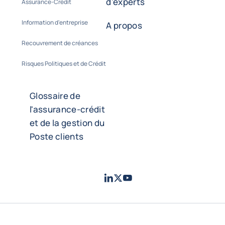
d'experts
Assurance-Crédit
Information d'entreprise
A propos
Recouvrement de créances
Risques Politiques et de Crédit
Glossaire de
l'assurance-crédit
et de la gestion du
Poste clients
LinkedIn
Twitter
Youtube
- Coface
- Coface
- Coface