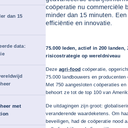
coöperatie nu commerciële 
minder dan 15 minuten. Een 
der dan 15
efficiëntie en innovatie.
eerde data:
75.000 leden, actief in 200 landen
ie
risicostrategie op wereldniveau
Deze
agri-food
coöperatie, opgerich
wereldwijd
75.000 landbouwers en producenten e
eheer
Met 750 aangesloten coöperaties en 
behoort ze tot de top 100 van Ameri
De uitdagingen zijn groot: globaliser
eheer met
veranderende waardeketens. Om haar 
tion
beveiligen, had de coöperatie nood 