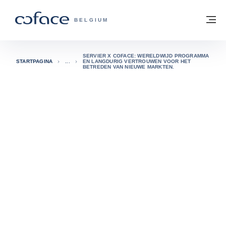
ga naar de inhoud
Terug naar startpagina
M
COFACE, FOR TRADE - GROEP WEBSIT
BELGIUM
SERVIER X COFACE: WERELDWIJD PROGRAMMA
STARTPAGINA
EN LANGDURIG VERTROUWEN VOOR HET
BETREDEN VAN NIEUWE MARKTEN.