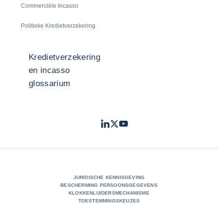
Commerciële Incasso
Politieke Kredietverzekering
Kredietverzekering
en incasso
glossarium
LinkedIn
Twitter
Youtube
- Coface
- Coface
- Coface
JURIDISCHE KENNISGEVING
BESCHERMING PERSOONSGEGEVENS
KLOKKENLUIDERSMECHANISME
TOESTEMMINGSKEUZES