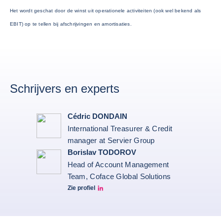
Het wordt geschat door de winst uit operationele activiteiten (ook wel bekend als
EBIT) op te tellen bij afschrijvingen en amortisaties.
Schrijvers en experts
Cédric DONDAIN
International Treasurer & Credit
manager at Servier Group
Borislav TODOROV
Head of Account Management
Team, Coface Global Solutions
Zie profiel
Borislav Todorov Linkedin profile