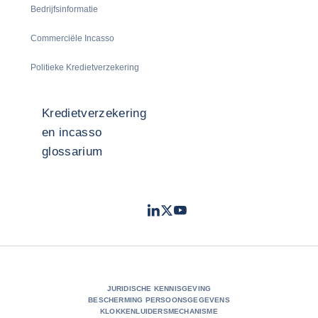
Bedrijfsinformatie
Commerciële Incasso
Politieke Kredietverzekering
Kredietverzekering
en incasso
glossarium
LinkedIn
Twitter
Youtube
- Coface
- Coface
- Coface
JURIDISCHE KENNISGEVING
BESCHERMING PERSOONSGEGEVENS
KLOKKENLUIDERSMECHANISME