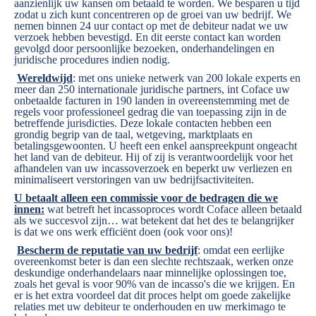
aanzienlijk uw kansen om betaald te worden. We besparen u tijd
zodat u zich kunt concentreren op de groei van uw bedrijf. We
nemen binnen 24 uur contact op met de debiteur nadat we uw
verzoek hebben bevestigd. En dit eerste contact kan worden
gevolgd door persoonlijke bezoeken, onderhandelingen en
juridische procedures indien nodig.
Wereldwijd
: met ons unieke netwerk van 200 lokale experts en
meer dan 250 internationale juridische partners, int Coface uw
onbetaalde facturen in 190 landen in overeenstemming met de
regels voor professioneel gedrag die van toepassing zijn in de
betreffende jurisdicties. Deze lokale contacten hebben een
grondig begrip van de taal, wetgeving, marktplaats en
betalingsgewoonten. U heeft een enkel aanspreekpunt ongeacht
het land van de debiteur. Hij of zij is verantwoordelijk voor het
afhandelen van uw incassoverzoek en beperkt uw verliezen en
minimaliseert verstoringen van uw bedrijfsactiviteiten.
U betaalt alleen een commissie voor de bedragen die we
innen:
wat betreft het incassoproces wordt Coface alleen betaald
als we succesvol zijn… wat betekent dat het des te belangrijker
is dat we ons werk efficiënt doen (ook voor ons)!
Bescherm de reputatie van uw bedrijf
: omdat een eerlijke
overeenkomst beter is dan een slechte rechtszaak, werken onze
deskundige onderhandelaars naar minnelijke oplossingen toe,
zoals het geval is voor 90% van de incasso's die we krijgen. En
er is het extra voordeel dat dit proces helpt om goede zakelijke
relaties met uw debiteur te onderhouden en uw merkimago te