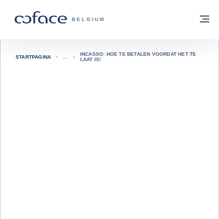
ga naar de inhoud
Terug naar startpagina
M
COFACE, FOR TRADE - GROEP WEBSIT
BELGIUM
INCASSO: HOE TE BETALEN VOORDAT HET TE
STARTPAGINA
LAAT IS!