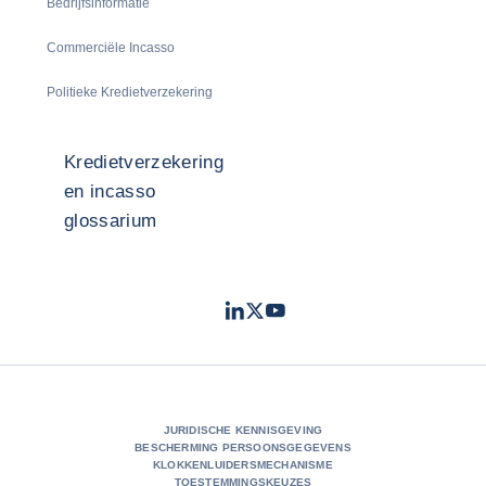
Bedrijfsinformatie
Commerciële Incasso
Politieke Kredietverzekering
Kredietverzekering
en incasso
glossarium
LinkedIn
Twitter
Youtube
- Coface
- Coface
- Coface
JURIDISCHE KENNISGEVING
BESCHERMING PERSOONSGEGEVENS
KLOKKENLUIDERSMECHANISME
TOESTEMMINGSKEUZES