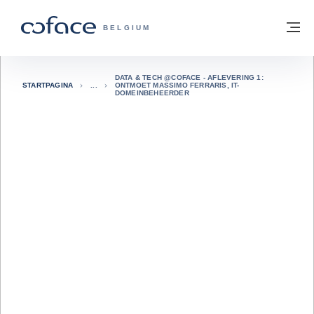
ga naar de inhoud
Terug naar startpagina
M
COFACE, FOR TRADE - GROEP WEBSIT
BELGIUM
DATA & TECH @COFACE - AFLEVERING 1:
STARTPAGINA
ONTMOET MASSIMO FERRARIS, IT-
DOMEINBEHEERDER