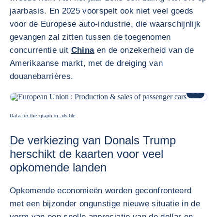
jaarbasis. En 2025 voorspelt ook niet veel goeds
voor de Europese auto-industrie, die waarschijnlijk
gevangen zal zitten tussen de toegenomen
concurrentie uit
China
en de onzekerheid van de
Amerikaanse markt, met de dreiging van
douanebarrières.
VERGRO
Data for the graph in .xls file
De verkiezing van Donals Trump
herschikt de kaarten voor veel
opkomende landen
Opkomende economieën worden geconfronteerd
met een bijzonder ongunstige nieuwe situatie in de
vorm van een snelle appreciatie van de dollar en