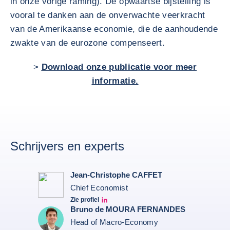
in onze vorige raming). De opwaartse bijstelling is
vooral te danken aan de onverwachte veerkracht
van de Amerikaanse economie, die de aanhoudende
zwakte van de eurozone compenseert.
>
Download onze publicatie voor meer
informatie.
Schrijvers en experts
Jean-Christophe CAFFET
Chief Economist
Zie profiel
JCC Linkedin
Bruno de MOURA FERNANDES
Head of Macro-Economy