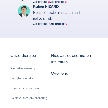
Zie profiel
Zie profiel
Twitter Bruno Fernandes
Bruno de Moura Fernandes linkedin
Ruben NIZARD
Head of sector research and
political risk
Zie profiel
Zie profiel
Ruben Nizard linkedin
Ruben Nizard twitter
Onze diensten
Nieuws, economie en
inzichten
Kredietverzekering
Over ons
Bedrijfsinformatie
Commerciële Incasso
Politieke Kredietverzekering