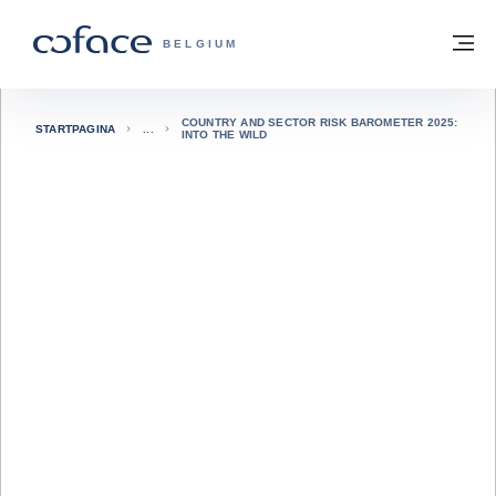
ga naar de inhoud
Terug naar startpagina
M
COFACE, FOR TRADE - GROEP WEBSIT
BELGIUM
COUNTRY AND SECTOR RISK BAROMETER 2025:
STARTPAGINA
INTO THE WILD