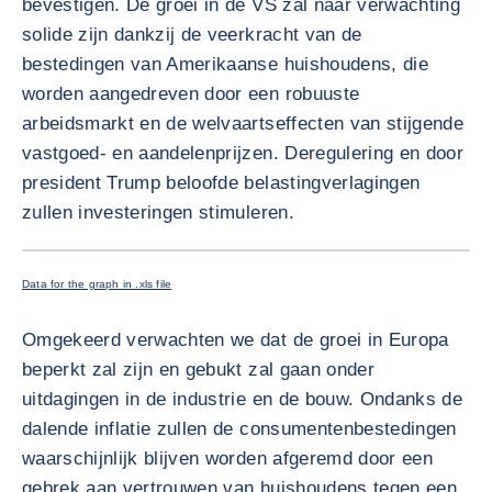
bevestigen. De groei in de VS zal naar verwachting
solide zijn dankzij de veerkracht van de
bestedingen van Amerikaanse huishoudens, die
worden aangedreven door een robuuste
arbeidsmarkt en de welvaartseffecten van stijgende
vastgoed- en aandelenprijzen. Deregulering en door
president Trump beloofde belastingverlagingen
zullen investeringen stimuleren.
VERGRO
Data for the graph in .xls file
Omgekeerd verwachten we dat de groei in Europa
beperkt zal zijn en gebukt zal gaan onder
uitdagingen in de industrie en de bouw. Ondanks de
dalende inflatie zullen de consumentenbestedingen
waarschijnlijk blijven worden afgeremd door een
gebrek aan vertrouwen van huishoudens tegen een