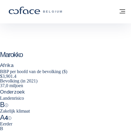
ga naar de inhoud
Terug naar startpagina
M
COFACE, FOR TRADE - GROEP WEBSIT
BELGIUM
Marokko
Afrika
BBP per hoofd van de bevolking ($)
$3,901.4
Bevolking (in 2021)
37,0 miljoen
Onderzoek
Landenrisico
B
Help
Zakelijk klimaat
A
4
Help
Eerder
B