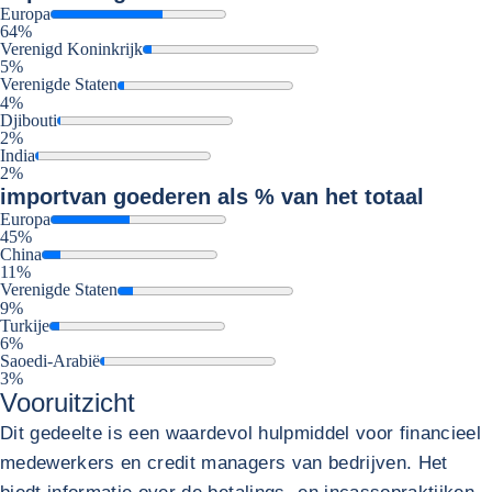
Europa
64%
Verenigd Koninkrijk
5%
Verenigde Staten
4%
Djibouti
2%
India
2%
import
van goederen als % van het totaal
Europa
45%
China
11%
Verenigde Staten
9%
Turkije
6%
Saoedi-Arabië
3%
Vooruitzicht
Dit gedeelte is een waardevol hulpmiddel voor financieel
medewerkers en credit managers van bedrijven. Het