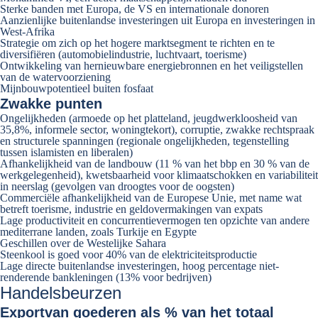
Sterke banden met Europa, de VS en internationale donoren
Aanzienlijke buitenlandse investeringen uit Europa en investeringen in
West-Afrika
Strategie om zich op het hogere marktsegment te richten en te
diversifiëren (automobielindustrie, luchtvaart, toerisme)
Ontwikkeling van hernieuwbare energiebronnen en het veiligstellen
van de watervoorziening
Mijnbouwpotentieel buiten fosfaat
Zwakke punten
Ongelijkheden (armoede op het platteland, jeugdwerkloosheid van
35,8%, informele sector, woningtekort), corruptie, zwakke rechtspraak
en structurele spanningen (regionale ongelijkheden, tegenstelling
tussen islamisten en liberalen)
Afhankelijkheid van de landbouw (11 % van het bbp en 30 % van de
werkgelegenheid), kwetsbaarheid voor klimaatschokken en variabiliteit
in neerslag (gevolgen van droogtes voor de oogsten)
Commerciële afhankelijkheid van de Europese Unie, met name wat
betreft toerisme, industrie en geldovermakingen van expats
Lage productiviteit en concurrentievermogen ten opzichte van andere
mediterrane landen, zoals Turkije en Egypte
Geschillen over de Westelijke Sahara
Steenkool is goed voor 40% van de elektriciteitsproductie
Lage directe buitenlandse investeringen, hoog percentage niet-
renderende bankleningen (13% voor bedrijven)
Handelsbeurzen
Export
van goederen als % van het totaal