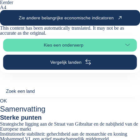
Eerder
A4
Zie andere belangrijke economische indicatoren
This content has been automatically translated. It may not be as
accurate as the
original
.
Kies een onderwerp
Selecteer paginasectie
Vergelijk landen
Zoek een land
Zoek een land
0
OK
suggestions
Samenvatting
Sterke punten
Strategische ligging aan de Straat van Gibraltar en de nabijheid van de
Europese markt
Institutionele stabiliteit: gehechtheid aan de monarchie en koning
Mohammed VI, een actief maatschappelijk middenveld