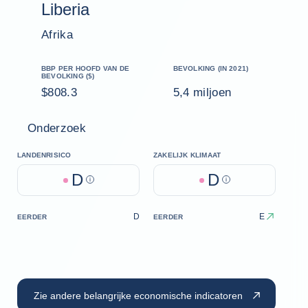
Liberia
Afrika
BBP PER HOOFD VAN DE
BEVOLKING (IN 2021)
BEVOLKING ($)
$808.3
5,4 miljoen
Onderzoek
LANDENRISICO
ZAKELIJK KLIMAAT
D
D
Help
Help
D
E
EERDER
EERDER
Zie andere belangrijke economische indicatoren