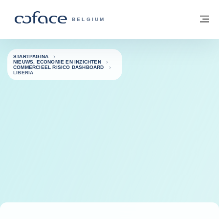
ga naar de inhoud
Terug naar startpagina
M
COFACE, FOR TRADE - GROEP WEBSIT
BELGIUM
STARTPAGINA
NIEUWS, ECONOMIE EN INZICHTEN
COMMERCIEEL RISICO DASHBOARD
LIBERIA