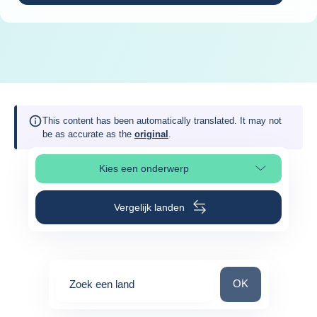
This content has been automatically translated. It may not
be as accurate as the
original
.
Kies een onderwerp
Selecteer paginasectie
Vergelijk landen
Zoek een land
OK
Zoek een land
0
suggestions