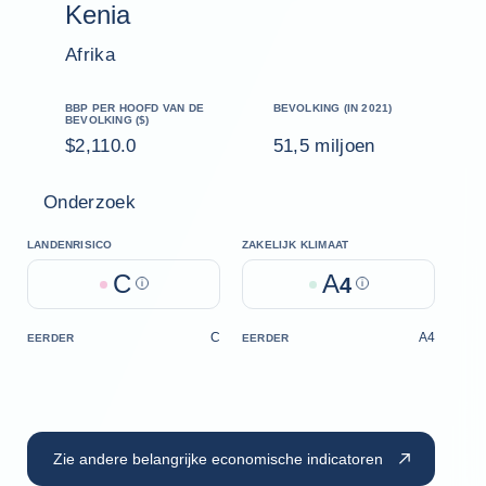
Kenia
Afrika
BBP PER HOOFD VAN DE
BEVOLKING (IN 2021)
BEVOLKING ($)
$2,110.0
51,5 miljoen
Onderzoek
LANDENRISICO
ZAKELIJK KLIMAAT
C
A
Help
4
Help
C
A4
EERDER
EERDER
Zie andere belangrijke economische indicatoren