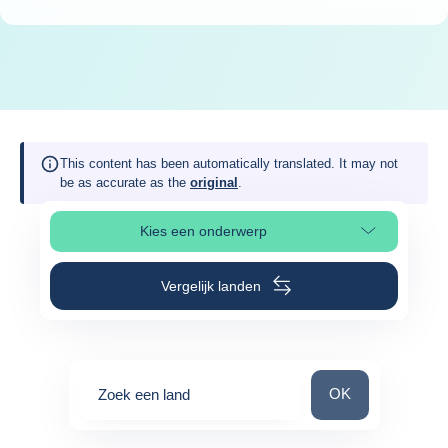
This content has been automatically translated. It may not
be as accurate as the
original
.
Kies een onderwerp
Selecteer paginasectie
Vergelijk landen
Zoek een land
OK
Zoek een land
0
suggestions