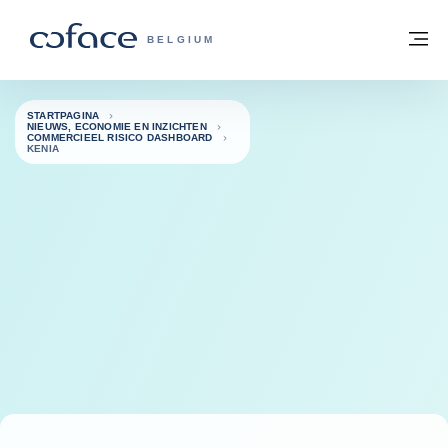
ga naar de inhoud
Terug naar startpagina
M
COFACE, FOR TRADE - GROEP WEBSIT
BELGIUM
STARTPAGINA
NIEUWS, ECONOMIE EN INZICHTEN
COMMERCIEEL RISICO DASHBOARD
KENIA