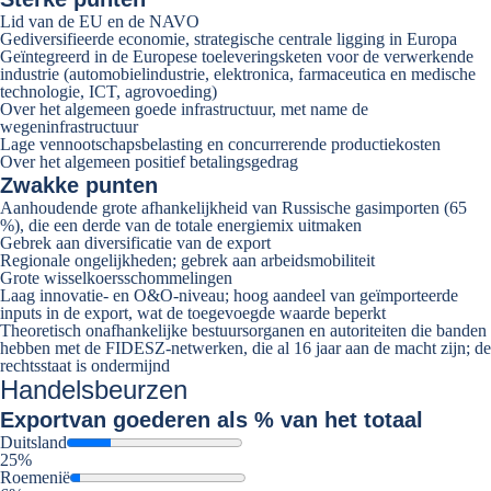
Lid van de EU en de NAVO
Gediversifieerde economie, strategische centrale ligging in Europa
Geïntegreerd in de Europese toeleveringsketen voor de verwerkende
industrie (automobielindustrie, elektronica, farmaceutica en medische
technologie, ICT, agrovoeding)
Over het algemeen goede infrastructuur, met name de
wegeninfrastructuur
Lage vennootschapsbelasting en concurrerende productiekosten
Over het algemeen positief betalingsgedrag
Zwakke punten
Aanhoudende grote afhankelijkheid van Russische gasimporten (65
%), die een derde van de totale energiemix uitmaken
Gebrek aan diversificatie van de export
Regionale ongelijkheden; gebrek aan arbeidsmobiliteit
Grote wisselkoersschommelingen
Laag innovatie- en O&O-niveau; hoog aandeel van geïmporteerde
inputs in de export, wat de toegevoegde waarde beperkt
Theoretisch onafhankelijke bestuursorganen en autoriteiten die banden
hebben met de FIDESZ-netwerken, die al 16 jaar aan de macht zijn; de
rechtsstaat is ondermijnd
Handelsbeurzen
Export
van goederen als % van het totaal
Duitsland
25%
Roemenië