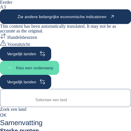
Eerder
A3
Zie andere belangrijke economische indicatoren
This content has been automatically translated. It may not be as
accurate as the
original
.
Handelsbeurzen
Vooruitzicht
Vergelijk landen
Kies een onderwerp
Selecteer paginasectie
Vergelijk landen
Zoek een land
Zoek een land
0
OK
suggestions
Samenvatting
Sterke punten