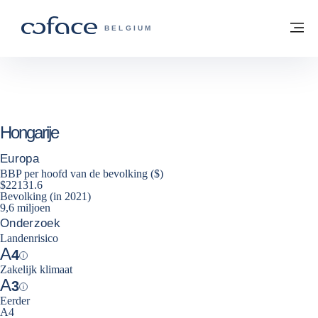
ga naar de inhoud
Terug naar startpagina
M
COFACE, FOR TRADE - GROEP WEBSIT
BELGIUM
Hongarije
Europa
BBP per hoofd van de bevolking ($)
$22131.6
Bevolking (in 2021)
9,6 miljoen
Onderzoek
Landenrisico
A
4
Help
Zakelijk klimaat
A
3
Help
Eerder
A4