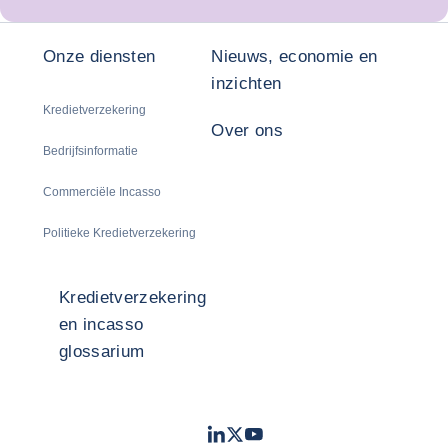
Onze diensten
Nieuws, economie en
inzichten
Kredietverzekering
Over ons
Bedrijfsinformatie
Commerciële Incasso
Politieke Kredietverzekering
Kredietverzekering
en incasso
glossarium
LinkedIn
Twitter
Youtube
- Coface
- Coface
- Coface