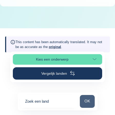
This content has been automatically translated. It may not
be as accurate as the
original
.
Kies een onderwerp
Selecteer paginasectie
Vergelijk landen
Zoek een land
OK
Zoek een land
0
suggestions