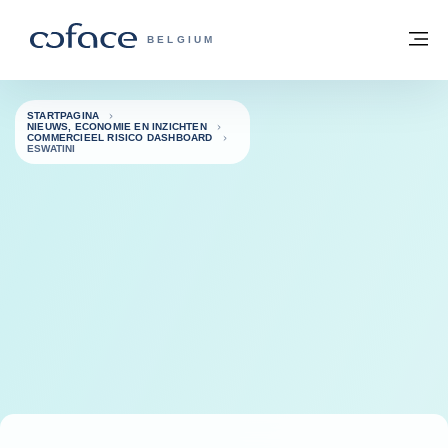
ga naar de inhoud
Terug naar startpagina
M
COFACE, FOR TRADE - GROEP WEBSIT
BELGIUM
STARTPAGINA
NIEUWS, ECONOMIE EN INZICHTEN
COMMERCIEEL RISICO DASHBOARD
ESWATINI