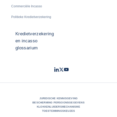
Commerciële Incasso
Politieke Kredietverzekering
Kredietverzekering
en incasso
glossarium
LinkedIn
Twitter
Youtube
- Coface
- Coface
- Coface
JURIDISCHE KENNISGEVING
BESCHERMING PERSOONSGEGEVENS
KLOKKENLUIDERSMECHANISME
TOESTEMMINGSKEUZES