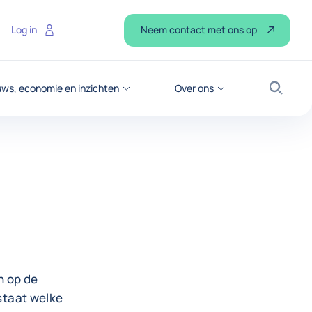
Neem contact met ons op
Log in
ws, economie en inzichten
Over ons
Zoek
n op de
 staat welke