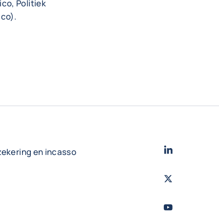
co, Politiek
ico).
LinkedIn
- Cofac
zekering en incasso
Twitter
- Coface
Youtube
- Coface