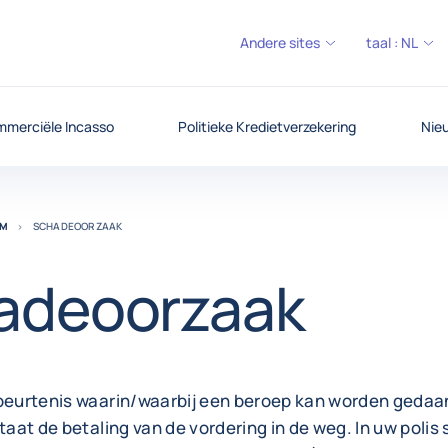
Andere sites
taal :
NL
SITE
merciële Incasso
Politieke Kredietverzekering
Nieu
UM
SCHADEOORZAAK
adeoorzaak
ebeurtenis waarin/waarbij een beroep kan worden gedaa
staat de betaling van de vordering in de weg. In uw polis