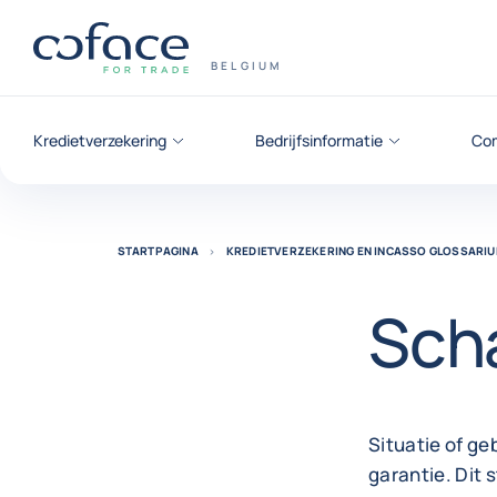
ga naar de inhoud
Terug naar startpagina
COFACE, FOR TRADE - GROEP WEB
BELGIUM
Kredietverzekering
Bedrijfsinformatie
Com
STARTPAGINA
KREDIETVERZEKERING EN INCASSO GLOSSARI
Sch
Situatie of g
garantie. Dit 