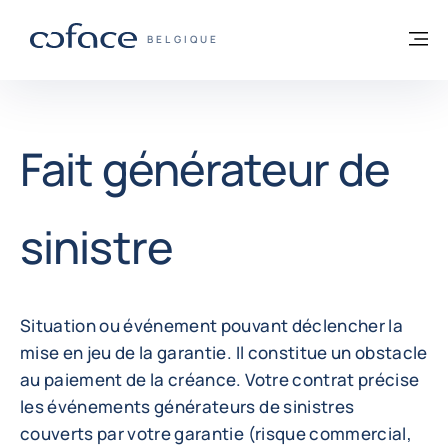
Voir le contenu
Retour à la page d'accueil
M
COFACE, FOR TRADE - PAGE D'ACCUEIL
BELGIQUE
Fait générateur de
sinistre
Situation ou événement pouvant déclencher la
mise en jeu de la garantie. Il constitue un obstacle
au paiement de la créance. Votre contrat précise
les événements générateurs de sinistres
couverts par votre garantie (risque commercial,