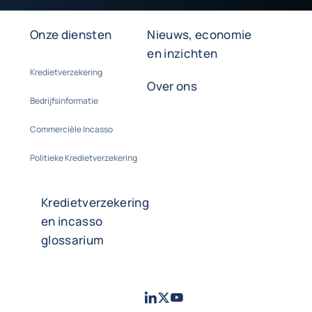
Onze diensten
Nieuws, economie
en inzichten
Kredietverzekering
Over ons
Bedrijfsinformatie
Commerciële Incasso
Politieke Kredietverzekering
Kredietverzekering
en incasso
glossarium
LinkedIn
Twitter
Youtube
- Coface
- Coface
- Coface