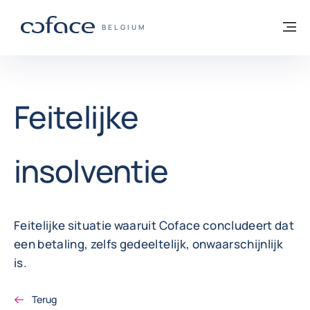
ga naar de inhoud
Terug naar startpagina
M
COFACE, FOR TRADE - GROEP WEBSITE
BELGIUM
Feitelijke
insolventie
Feitelijke situatie waaruit Coface concludeert dat
een betaling, zelfs gedeeltelijk, onwaarschijnlijk
is.
Terug