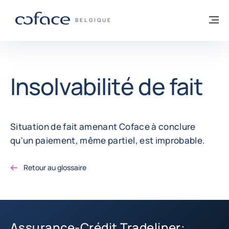
Voir le contenu
Retour à la page d'accueil
M
COFACE, FOR TRADE - PAGE D'ACCUEIL
BELGIQUE
Insolvabilité de fait
Situation de fait amenant Coface à conclure
qu'un paiement, même partiel, est improbable.
Retour au glossaire
Assurance-Crédit Tradeliner: