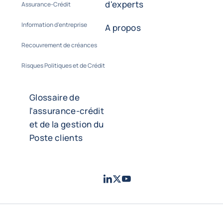
d'experts
Assurance-Crédit
Information d'entreprise
A propos
Recouvrement de créances
Risques Politiques et de Crédit
Glossaire de
l'assurance-crédit
et de la gestion du
Poste clients
LinkedIn
Twitter
Youtube
- Coface
- Coface
- Coface