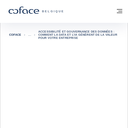
Voir le contenu
Retour à la page d'accueil
M
COFACE, FOR TRADE - PAGE D'ACCUE
BELGIQUE
ACCESSIBILITÉ ET GOUVERNANCE DES DONNÉES :
COFACE
COMMENT LA DATA ET L’IA GÉNÈRENT DE LA VALEUR
POUR VOTRE ENTREPRISE