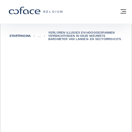
ga naar de inhoud
Terug naar startpagina
M
COFACE, FOR TRADE - GROEP WEBSIT
BELGIUM
VERLOREN ILLUSIES EN HOOGGESPANNEN
STARTPAGINA
VERWACHTINGEN IN ONZE NIEUWSTE
BAROMETER VAN LANDEN- EN SECTORRISICO'S.