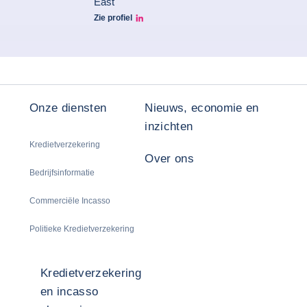
East
Zie profiel
Seltem Linkedin
Onze diensten
Nieuws, economie en
inzichten
Kredietverzekering
Over ons
Bedrijfsinformatie
Commerciële Incasso
Politieke Kredietverzekering
Kredietverzekering
en incasso