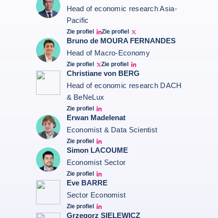
Head of economic research Asia-
Pacific
Zie profiel
Zie profiel
Bernard Aw Linkedin
Bernard Aw Twitter
Bruno de MOURA FERNANDES
Head of Macro-Economy
Zie profiel
Zie profiel
Twitter Bruno Fernandes
Bruno de Moura Fernandes linkedin
Christiane von BERG
Head of economic research DACH
& BeNeLux
Zie profiel
Christiane von berg linkedin
Erwan Madelenat
Economist & Data Scientist
Zie profiel
Erwan Madelenat
Simon LACOUME
Economist Sector
Zie profiel
Simon Lacoume linkedin
Eve BARRE
Sector Economist
Zie profiel
Eve barré linkedin
Grzegorz SIELEWICZ