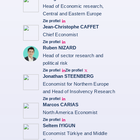
Head of Economic research,
Central and Eastern Europe
Zie profiel
grzegorz-sielewicz linkedin
Jean-Christophe CAFFET
Chief Economist
Zie profiel
JCC Linkedin
Ruben NIZARD
Head of sector research and
political risk
Zie profiel
Zie profiel
Ruben Nizard linkedin
Ruben Nizard twitter
Jonathan STEENBERG
Economist for Northern Europe
and Head of Insolvency Research
Zie profiel
Jonathan Steenberg linkedin
Marcos CARIAS
North America Economist
Zie profiel
Marcos Carias Linkedin
Seltem IYIGUN
Economist Türkiye and Middle