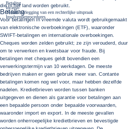
Betaling
die in het land worden gebruikt.
Incasso
Betaling
Tenuitvoerlegging van een rechterlijke uitspraak
Insolventieprocedures
Voor betalingen in vreemde valuta wordt gebruikgemaakt
van elektronische overboekingen (ETF), waaronder
SWIFT-betalingen en internationale overboekingen.
Cheques worden zelden gebruikt; ze zijn verouderd, duur
om te verwerken en kwetsbaar voor fraude. Bij
betalingen met cheques geldt bovendien een
verwerkingstermijn van 10 werkdagen. De meeste
bedrijven maken er geen gebruik meer van. Contante
betalingen komen nog wel voor, maar hebben dezelfde
nadelen. Kredietbrieven worden tussen banken
uitgegeven en dienen als garantie voor betalingen aan
een bepaalde persoon onder bepaalde voorwaarden,
waaronder import en export. In de meeste gevallen
worden onherroepelijke kredietbrieven en bevestigde
onherroepelijke kredietbrieven uitgegeven. De