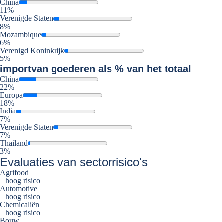
China
11%
Verenigde Staten
8%
Mozambique
6%
Verenigd Koninkrijk
5%
import
van goederen als % van het totaal
China
22%
Europa
18%
India
7%
Verenigde Staten
7%
Thailand
3%
Evaluaties van sectorrisico's
Agrifood
hoog risico
Automotive
hoog risico
Chemicaliën
hoog risico
Bouw