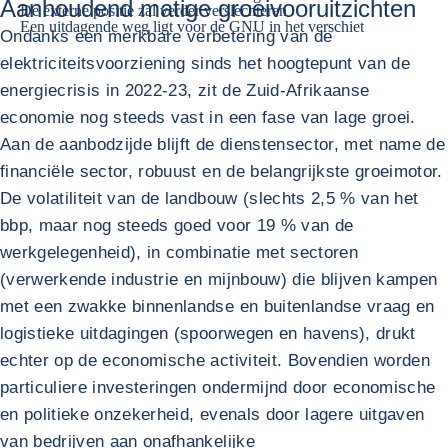
Aanhoudend matige groeivooruitzichten
De externe positie zal verder verslechteren
Een uitdagende weg ligt voor de GNU in het verschiet
Ondanks een merkbare verbetering van de
elektriciteitsvoorziening sinds het hoogtepunt van de
energiecrisis in 2022-23, zit de Zuid-Afrikaanse
economie nog steeds vast in een fase van lage groei.
Aan de aanbodzijde blijft de dienstensector, met name de
financiële sector, robuust en de belangrijkste groeimotor.
De volatiliteit van de landbouw (slechts 2,5 % van het
bbp, maar nog steeds goed voor 19 % van de
werkgelegenheid), in combinatie met sectoren
(verwerkende industrie en mijnbouw) die blijven kampen
met een zwakke binnenlandse en buitenlandse vraag en
logistieke uitdagingen (spoorwegen en havens), drukt
echter op de economische activiteit. Bovendien worden
particuliere investeringen ondermijnd door economische
en politieke onzekerheid, evenals door lagere uitgaven
van bedrijven aan onafhankelijke