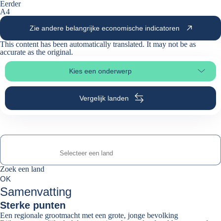
Eerder
A4
Zie andere belangrijke economische indicatoren
This content has been automatically translated. It may not be as
accurate as the
original
.
Kies een onderwerp
Selecteer paginasectie
Vergelijk landen
Zoek een land
Zoek een land
0
OK
suggestions
Samenvatting
Sterke punten
Een regionale grootmacht met een grote, jonge bevolking