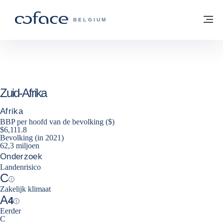
ga naar de inhoud
Terug naar startpagina
M
COFACE, FOR TRADE - GROEP WEBSIT
BELGIUM
Zuid-Afrika
Afrika
BBP per hoofd van de bevolking ($)
$6,111.8
Bevolking (in 2021)
62,3 miljoen
Onderzoek
Landenrisico
C
Help
Zakelijk klimaat
A
4
Help
Eerder
C