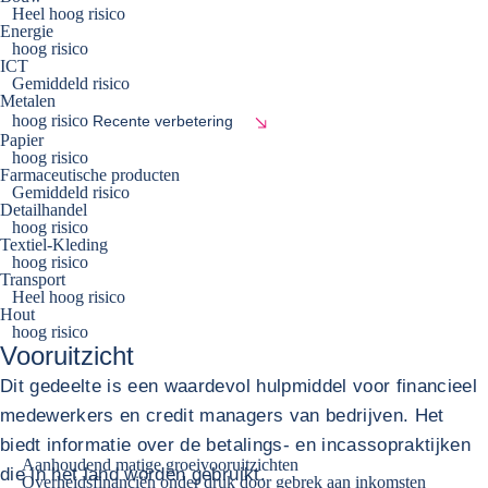
Heel hoog risico
Energie
hoog risico
ICT
Gemiddeld risico
Metalen
hoog risico
Recente verbetering
Papier
hoog risico
Farmaceutische producten
Gemiddeld risico
Detailhandel
hoog risico
Textiel-Kleding
hoog risico
Transport
Heel hoog risico
Hout
hoog risico
Vooruitzicht
Dit gedeelte is een waardevol hulpmiddel voor financieel
medewerkers en credit managers van bedrijven. Het
biedt informatie over de betalings- en incassopraktijken
Aanhoudend matige groeivooruitzichten
die in het land worden gebruikt.
Overheidsfinanciën onder druk door gebrek aan inkomsten