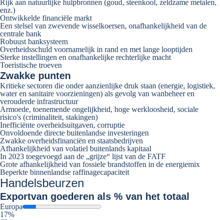
Rijk aan natuurlijke hulpbronnen (goud, steenkool, zeldzame metalen,
enz.)
Ontwikkelde financiële markt
Een stelsel van zwevende wisselkoersen, onafhankelijkheid van de
centrale bank
Robuust banksysteem
Overheidsschuld voornamelijk in rand en met lange looptijden
Sterke instellingen en onafhankelijke rechterlijke macht
Toeristische troeven
Zwakke punten
Kritieke sectoren die onder aanzienlijke druk staan (energie, logistiek,
water en sanitaire voorzieningen) als gevolg van wanbeheer en
verouderde infrastructuur
Armoede, toenemende ongelijkheid, hoge werkloosheid, sociale
risico's (criminaliteit, stakingen)
Inefficiënte overheidsuitgaven, corruptie
Onvoldoende directe buitenlandse investeringen
Zwakke overheidsfinanciën en staatsbedrijven
Afhankelijkheid van volatiel buitenlands kapitaal
In 2023 toegevoegd aan de „grijze“ lijst van de FATF
Grote afhankelijkheid van fossiele brandstoffen in de energiemix
Beperkte binnenlandse raffinagecapaciteit
Handelsbeurzen
Export
van goederen als % van het totaal
Europa
17%