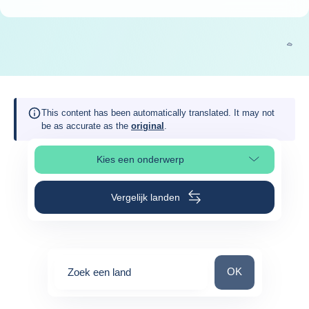
This content has been automatically translated. It may not
be as accurate as the
original
.
Kies een onderwerp
Selecteer paginasectie
Vergelijk landen
Zoek een land
OK
Zoek een land
0
suggestions