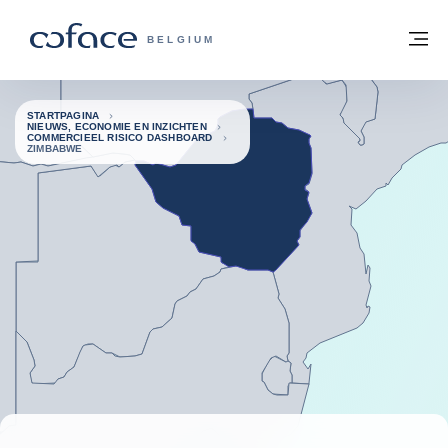
ga naar de inhoud
Terug naar startpagina
M
COFACE, FOR TRADE - GROEP WEBSIT
BELGIUM
STARTPAGINA
NIEUWS, ECONOMIE EN INZICHTEN
COMMERCIEEL RISICO DASHBOARD
ZIMBABWE