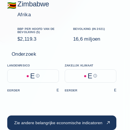
Zimbabwe
Afrika
BBP PER HOOFD VAN DE
BEVOLKING (IN 2021)
BEVOLKING ($)
$2,119.3
16,6 miljoen
Onderzoek
LANDENRISICO
ZAKELIJK KLIMAAT
E
E
Help
Help
E
E
EERDER
EERDER
Zie andere belangrijke economische indicatoren