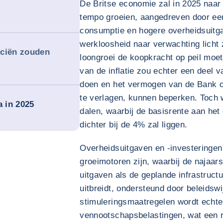
De Britse economie zal in 2025 naar
tempo groeien, aangedreven door ee
consumptie en hogere overheidsuitg
werkloosheid naar verwachting licht 
nciën zouden
loongroei de koopkracht op peil moe
van de inflatie zou echter een deel 
doen en het vermogen van de Bank o
te verlagen, kunnen beperken. Toch 
 in 2025
dalen, waarbij de basisrente aan het 
dichter bij de 4% zal liggen.
Overheidsuitgaven en -investeringen 
groeimotoren zijn, waarbij de najaar
uitgaven als de geplande infrastruc
uitbreidt, ondersteund door beleidsw
stimuleringsmaatregelen wordt echte
vennootschapsbelastingen, wat een 