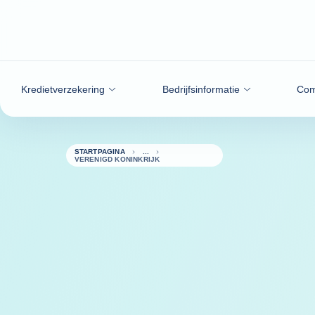
ga naar de inhoud
Kredietverzekering
Bedrijfsinformatie
Com
STARTPAGINA
VERENIGD KONINKRIJK