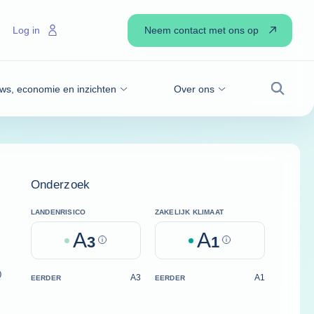
Neem contact met ons op
Log in
ws, economie en inzichten
Over ons
Zoek
Onderzoek
LANDENRISICO
ZAKELIJK KLIMAAT
A
A
3
Help
1
Help
)
A3
A1
EERDER
EERDER