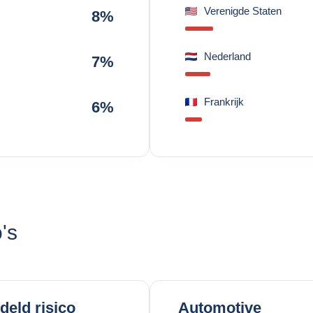
Verenigde Staten
8%
Nederland
7%
Frankrijk
6%
's
eld risico
Automotive