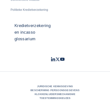
Politieke Kredietverzekering
Kredietverzekering
en incasso
glossarium
LinkedIn
Twitter
Youtube
- Coface
- Coface
- Coface
JURIDISCHE KENNISGEVING
BESCHERMING PERSOONSGEGEVENS
KLOKKENLUIDERSMECHANISME
TOESTEMMINGSKEUZES