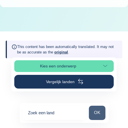
This content has been automatically translated. It may not
be as accurate as the
original
.
Kies een onderwerp
Selecteer paginasectie
Vergelijk landen
Zoek een land
OK
Zoek een land
0
suggestions