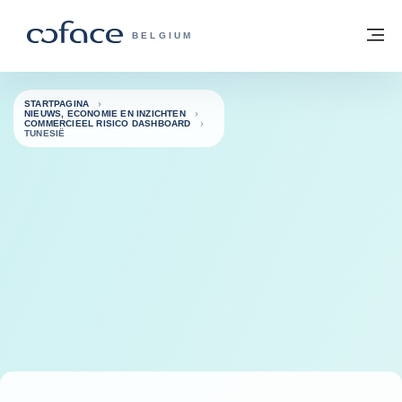
ga naar de inhoud
Terug naar startpagina
M
COFACE, FOR TRADE - GROEP WEBSIT
BELGIUM
STARTPAGINA
NIEUWS, ECONOMIE EN INZICHTEN
COMMERCIEEL RISICO DASHBOARD
TUNESIË