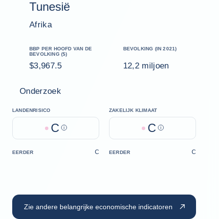
Tunesië
Afrika
BBP PER HOOFD VAN DE
BEVOLKING (IN 2021)
BEVOLKING ($)
$3,967.5
12,2 miljoen
Onderzoek
LANDENRISICO
ZAKELIJK KLIMAAT
C
C
Help
Help
C
C
EERDER
EERDER
Zie andere belangrijke economische indicatoren