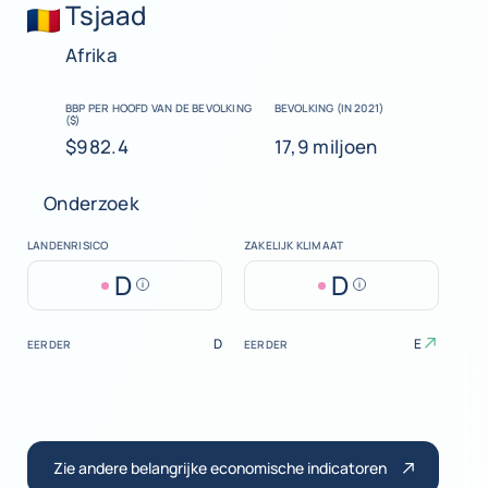
Tsjaad
Afrika
BBP PER HOOFD VAN DE BEVOLKING
BEVOLKING (IN 2021)
($)
$982.4
17,9 miljoen
Onderzoek
LANDENRISICO
ZAKELIJK KLIMAAT
D
D
Help
Help
D
E
EERDER
EERDER
Zie andere belangrijke economische indicatoren