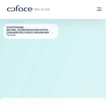
ga naar de inhoud
Terug naar startpagina
M
COFACE, FOR TRADE - GROEP WEBSITE
BELGIUM
STARTPAGINA
NIEUWS, ECONOMIE EN INZICHTEN
COMMERCIEEL RISICO DASHBOARD
TSJAAD