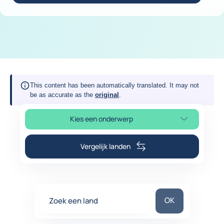
This content has been automatically translated. It may not
be as accurate as the
original
.
Kies een onderwerp
Selecteer paginasectie
Vergelijk landen
Zoek een land
OK
Zoek een land
0
suggestions