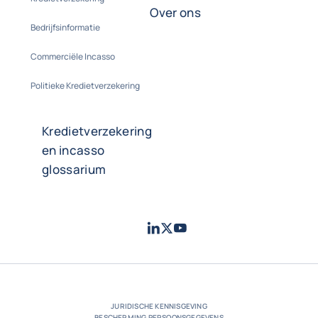
Over ons
Bedrijfsinformatie
Commerciële Incasso
Politieke Kredietverzekering
Kredietverzekering
en incasso
glossarium
LinkedIn
Twitter
Youtube
- Coface
- Coface
- Coface
JURIDISCHE KENNISGEVING
BESCHERMING PERSOONSGEGEVENS