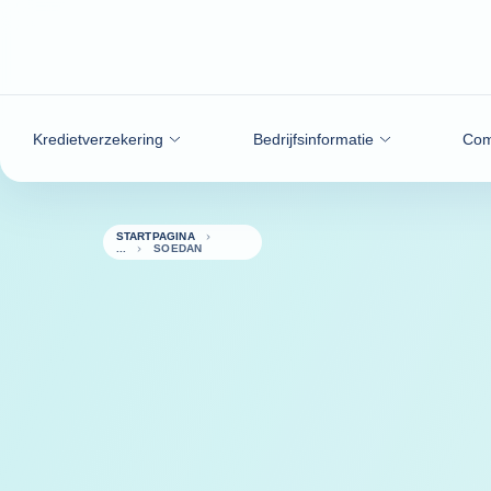
ga naar de inhoud
Kredietverzekering
Bedrijfsinformatie
Com
STARTPAGINA
SOEDAN