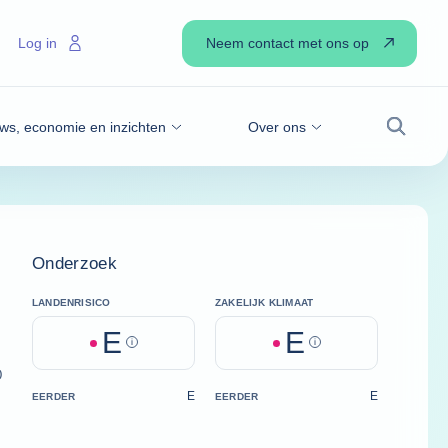
Neem contact met ons op
Log in
ws, economie en inzichten
Over ons
Zoek
Onderzoek
LANDENRISICO
ZAKELIJK KLIMAAT
E
E
Help
Help
)
E
E
EERDER
EERDER