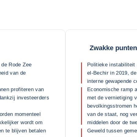
Zwakke punten
n de Rode Zee
Politieke instabilite
heid van de
el-Bechir in 2019, de
interne gewapende co
nen profiteren van
Economische ramp als
dankzij investeerders
met de vernietiging v
bevolkingsstromen he
worden momenteel
van de staat, nog ve
kelijker wordt om
middelen door de tw
n te blijven betalen
Geweld tussen gemee