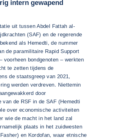
rig intern gewapend
atie uit tussen Abdel Fattah al-
ijdkrachten (SAF) en de regerende
bekend als Hemedti, de nummer
n de paramilitaire Rapid Support
– voorheen bondgenoten – werkten
t te zetten tijdens de
dens de staatsgreep van 2021,
ering werden verdreven. Niettemin
 aangewakkerd door
ie van de RSF in de SAF (Hemedti
ole over economische activiteiten
er wie de macht in het land zal
rnamelijk plaats in het zuidwesten
l Fasher) en Kordofan, waar etnische