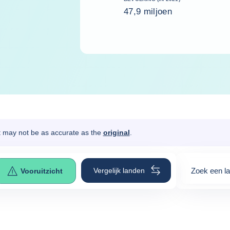
47,9 miljoen
It may not be as accurate as the
original
.
Vergelijk landen
Zoek een l
Vooruitzicht
0
suggestio