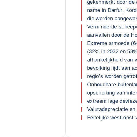
gekenmerkt door de 
name in Darfur, Kord
die worden aangewak
Verminderde scheepv
aanvallen door de Ho
Extreme armoede (64
(32% in 2022 en 58% 
afhankelijkheid van 
bevolking lijdt aan a
regio’s worden getro
Onhoudbare buitenla
opschorting van inter
extreem lage deviez
Valutadepreciatie en 
Feitelijke west-oost-