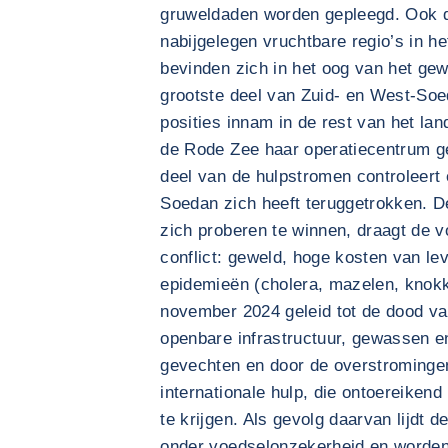
gruweldaden worden gepleegd. Ook 
nabijgelegen vruchtbare regio’s in he
bevinden zich in het oog van het gew
grootste deel van Zuid- en West-Soe
posities innam in de rest van het la
de Rode Zee haar operatiecentrum ge
deel van de hulpstromen controleert
Soedan zich heeft teruggetrokken. De
zich proberen te winnen, draagt de v
conflict: geweld, hoge kosten van l
epidemieën (cholera, mazelen, knokk
november 2024 geleid tot de dood v
openbare infrastructuur, gewassen e
gevechten en door de overstromingen
internationale hulp, die ontoereiken
te krijgen. Als gevolg daarvan lijdt d
onder voedselonzekerheid en worden v