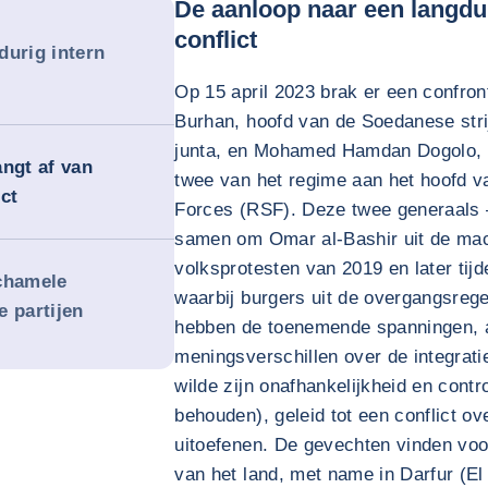
De aanloop naar een langdu
conflict
durig intern
Op 15 april 2023 brak er een confront
Burhan, hoofd van de Soedanese str
junta, en Mohamed Hamdan Dogolo, 
angt af van
twee van het regime aan het hoofd va
ict
Forces (RSF). Deze twee generaals 
samen om Omar al-Bashir uit de mach
volksprotesten van 2019 en later tij
schamele
waarbij burgers uit de overgangsreg
e partijen
hebben de toenemende spanningen,
meningsverschillen over de integrat
wilde zijn onafhankelijkheid en contr
behouden), geleid tot een conflict ov
uitoefenen. De gevechten vinden voo
van het land, met name in Darfur (E