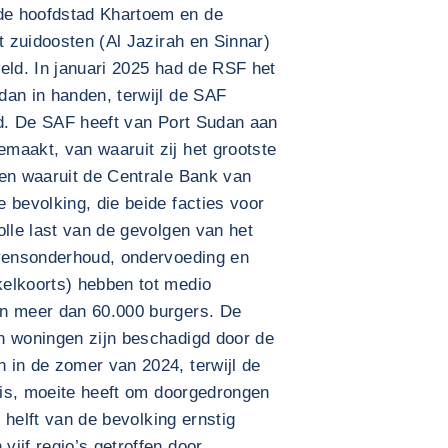
de hoofdstad Khartoem en de
t zuidoosten (Al Jazirah en Sinnar)
eld. In januari 2025 had de RSF het
dan in handen, terwijl de SAF
nd. De SAF heeft van Port Sudan aan
maakt, van waaruit zij het grootste
 en waaruit de Centrale Bank van
 bevolking, die beide facties voor
olle last van de gevolgen van het
evensonderhoud, ondervoeding en
elkoorts) hebben tot medio
an meer dan 60.000 burgers. De
n woningen zijn beschadigd door de
 in de zomer van 2024, terwijl de
d is, moeite heeft om doorgedrongen
e helft van de bevolking ernstig
ijf regio’s getroffen door