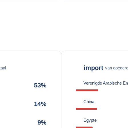
import
taal
van goederen
Verenigde Arabische Em
53%
China
14%
Egypte
9%