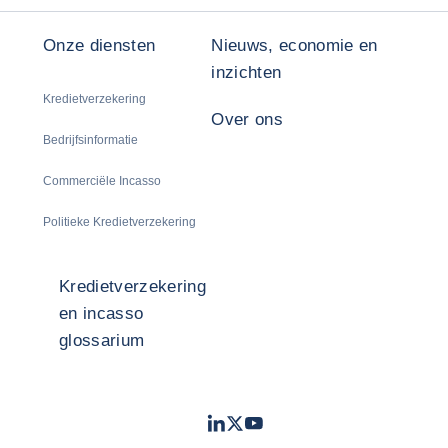
Onze diensten
Nieuws, economie en
inzichten
Kredietverzekering
Over ons
Bedrijfsinformatie
Commerciële Incasso
Politieke Kredietverzekering
Kredietverzekering
en incasso
glossarium
LinkedIn
Twitter
Youtube
- Coface
- Coface
- Coface