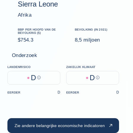
Sierra Leone
Afrika
BBP PER HOOFD VAN DE
BEVOLKING (IN 2021)
BEVOLKING ($)
$754.3
8,5 miljoen
Onderzoek
LANDENRISICO
ZAKELIJK KLIMAAT
D
D
Help
Help
D
D
EERDER
EERDER
Zie andere belangrijke economische indicatoren