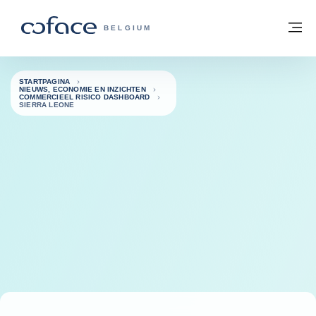
ga naar de inhoud
Terug naar startpagina
M
COFACE, FOR TRADE - GROEP WEBSIT
BELGIUM
STARTPAGINA
NIEUWS, ECONOMIE EN INZICHTEN
COMMERCIEEL RISICO DASHBOARD
SIERRA LEONE