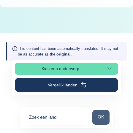
This content has been automatically translated. It may not
be as accurate as the
original
.
Kies een onderwerp
Selecteer paginasectie
Vergelijk landen
Zoek een land
OK
Zoek een land
0
suggestions