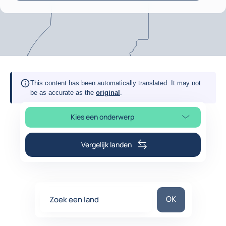
This content has been automatically translated. It may not
be as accurate as the
original
.
Kies een onderwerp
Selecteer paginasectie
Vergelijk landen
Zoek een land
OK
Zoek een land
0
suggestions