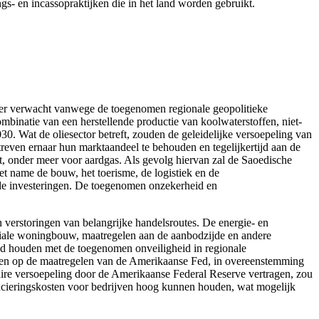
gs- en incassopraktijken die in het land worden gebruikt.
erder verwacht vanwege de toegenomen regionale geopolitieke
binatie van een herstellende productie van koolwaterstoffen, niet-
0. Wat de oliesector betreft, zouden de geleidelijke versoepeling van
reven ernaar hun marktaandeel te behouden en tegelijkertijd aan de
t, onder meer voor aardgas. Als gevolg hiervan zal de Saoedische
et name de bouw, het toerisme, de logistiek en de
urde investeringen. De toegenomen onzekerheid en
 verstoringen van belangrijke handelsroutes. De energie- en
ciale woningbouw, maatregelen aan de aanbodzijde en andere
band houden met de toegenomen onveiligheid in regionale
ichten op de maatregelen van de Amerikaanse Fed, in overeenstemming
aire versoepeling door de Amerikaanse Federal Reserve vertragen, zou
ancieringskosten voor bedrijven hoog kunnen houden, wat mogelijk