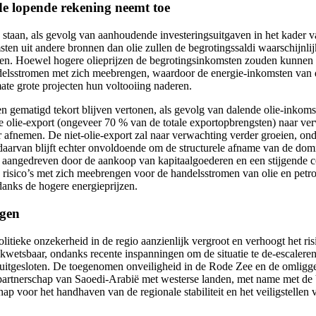
 de lopende rekening neemt toe
n staan, als gevolg van aanhoudende investeringsuitgaven in het kader 
en uit andere bronnen dan olie zullen de begrotingssaldi waarschijnlijk
aven. Hoewel hogere olieprijzen de begrotingsinkomsten zouden kunne
ehandelsstromen met zich meebrengen, waardoor de energie-inkomsten van
te grote projecten hun voltooiing naderen.
en gematigd tekort blijven vertonen, als gevolg van dalende olie-inkoms
 olie-export (ongeveer 70 % van de totale exportopbrengsten) naar verwa
fnemen. De niet-olie-export zal naar verwachting verder groeien, onde
l daarvan blijft echter onvoldoende om de structurele afname van de dom
en, aangedreven door de aankoop van kapitaalgoederen en een stijgende
 risico’s met zich meebrengen voor de handelsstromen van olie en petr
anks de hogere energieprijzen.
ngen
litieke onzekerheid in de regio aanzienlijk vergroot en verhoogt het ri
jft kwetsbaar, ondanks recente inspanningen om de situatie te de-escaler
uitgesloten. De toegenomen onveiligheid in de Rode Zee en de omliggen
 partnerschap van Saoedi-Arabië met westerse landen, met name met de VS
hap voor het handhaven van de regionale stabiliteit en het veiligstellen