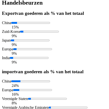
Handelsbeurzen
Export
van goederen als % van het totaal
China
15%
Zuid-Korea
9%
Japan
9%
Europa
9%
India
9%
import
van goederen als % van het totaal
China
24%
Europa
16%
Verenigde Staten
8%
Verenigde Arabische Emiraten