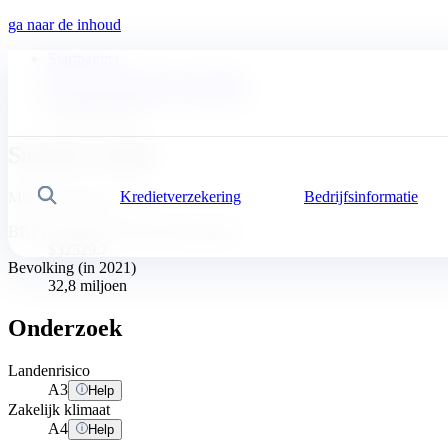
ga naar de inhoud
Startpagina
Nieuws, economie en inzichten
Commercieel Risico Dashboard
Saoedi-Arabië
Saoedi-Arabië
Kredietverzekering
Bedrijfsinformatie
Zoek
Midden-Oosten, Azië
BBP per hoofd van de bevolking ($)
$32529.7
Bevolking (in 2021)
32,8 miljoen
Onderzoek
Landenrisico
A
3
Help
Zakelijk klimaat
A
4
Help