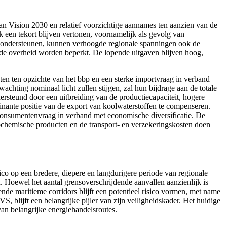
van Vision 2030 en relatief voorzichtige aannames ten aanzien van de
 een tekort blijven vertonen, voornamelijk als gevolg van
n ondersteunen, kunnen verhoogde regionale spanningen ook de
 de overheid worden beperkt. De lopende uitgaven blijven hoog,
ten ten opzichte van het bbp en een sterke importvraag in verband
chting nominaal licht zullen stijgen, zal hun bijdrage aan de totale
rsteund door een uitbreiding van de productiecapaciteit, hogere
inante positie van de export van koolwaterstoffen te compenseren.
 consumentenvraag in verband met economische diversificatie. De
ochemische producten en de transport- en verzekeringskosten doen
sico op een bredere, diepere en langdurigere periode van regionale
en. Hoewel het aantal grensoverschrijdende aanvallen aanzienlijk is
de maritieme corridors blijft een potentieel risico vormen, met name
, blijft een belangrijke pijler van zijn veiligheidskader. Het huidige
 van belangrijke energiehandelsroutes.