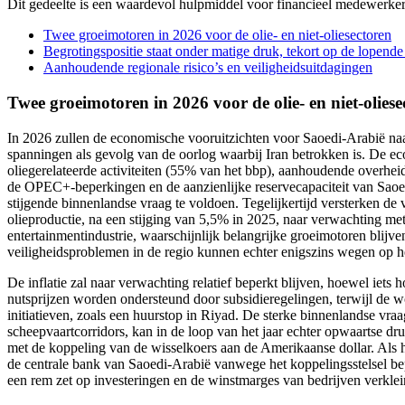
Dit gedeelte is een waardevol hulpmiddel voor financieel medewerkers 
Twee groeimotoren in 2026 voor de olie- en niet-oliesectoren
Begrotingspositie staat onder matige druk, tekort op de lopend
Aanhoudende regionale risico’s en veiligheidsuitdagingen
Twee groeimotoren in 2026 voor de olie- en niet-oliese
In 2026 zullen de economische vooruitzichten voor Saoedi-Arabië naar
spanningen als gevolg van de oorlog waarbij Iran betrokken is. De e
oliegerelateerde activiteiten (55% van het bbp), aanhoudende overheid
de OPEC+-beperkingen en de aanzienlijke reservecapaciteit van Saoed
stijgende binnenlandse vraag te voldoen. Tegelijkertijd versterken d
olieproductie, na een stijging van 5,5% in 2025, naar verwachting me
entertainmentindustrie, waarschijnlijk belangrijke groeimotoren blij
veiligheidsproblemen in de regio kunnen echter enigszins wegen op h
De inflatie zal naar verwachting relatief beperkt blijven, hoewel ie
nutsprijzen worden ondersteund door subsidieregelingen, terwijl de
initiatieven, zoals een huurstop in Riyad. De sterke binnenlandse vr
scheepvaartcorridors, kan in de loop van het jaar echter opwaartse d
met de koppeling van de wisselkoers aan de Amerikaanse dollar. Als 
de centrale bank van Saoedi-Arabië vanwege het koppelingsstelsel be
een rem zet op investeringen en de winstmarges van bedrijven verklei