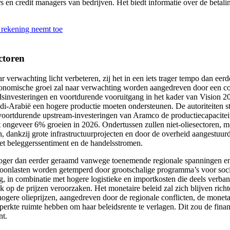
en credit managers van bedrijven. Het biedt informatie over de betalin
e rekening neemt toe
ctoren
 verwachting licht verbeteren, zij het in een iets trager tempo dan e
conomische groei zal naar verwachting worden aangedreven door een com
sinvesteringen en voortdurende vooruitgang in het kader van Vision 203
i-Arabië een hogere productie moeten ondersteunen. De autoriteiten st
e voortdurende upstream-investeringen van Aramco de productiecapacitei
t ongeveer 6% groeien in 2026. Ondertussen zullen niet-oliesectoren, m
ven, dankzij grote infrastructuurprojecten en door de overheid aangestu
et beleggerssentiment en de handelsstromen.
ts hoger dan eerder geraamd vanwege toenemende regionale spanningen en
 woonlasten worden getemperd door grootschalige programma’s voor so
aag, in combinatie met hogere logistieke en importkosten die deels ver
ruk op de prijzen veroorzaken. Het monetaire beleid zal zich blijven r
hogere olieprijzen, aangedreven door de regionale conflicten, de monet
perkte ruimte hebben om haar beleidsrente te verlagen. Dit zou de fin
nt.