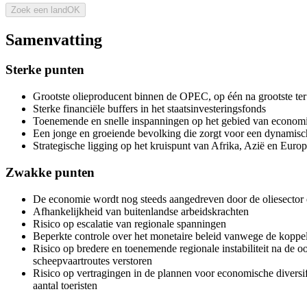
Zoek een land
OK
Samenvatting
Sterke punten
Grootste olieproducent binnen de OPEC, op één na grootste te
Sterke financiële buffers in het staatsinvesteringsfonds
Toenemende en snelle inspanningen op het gebied van economisc
Een jonge en groeiende bevolking die zorgt voor een dynamis
Strategische ligging op het kruispunt van Afrika, Azië en Euro
Zwakke punten
De economie wordt nog steeds aangedreven door de oliesector 
Afhankelijkheid van buitenlandse arbeidskrachten
Risico op escalatie van regionale spanningen
Beperkte controle over het monetaire beleid vanwege de koppe
Risico op bredere en toenemende regionale instabiliteit na de o
scheepvaartroutes verstoren
Risico op vertragingen in de plannen voor economische diversif
aantal toeristen