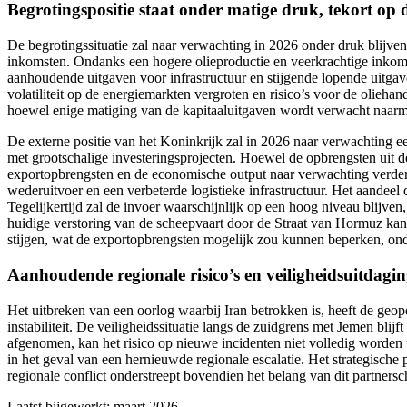
Begrotingspositie staat onder matige druk, tekort op
De begrotingssituatie zal naar verwachting in 2026 onder druk blijve
inkomsten. Ondanks een hogere olieproductie en veerkrachtige inkomst
aanhoudende uitgaven voor infrastructuur en stijgende lopende uitg
volatiliteit op de energiemarkten vergroten en risico’s voor de oli
hoewel enige matiging van de kapitaaluitgaven wordt verwacht naarma
De externe positie van het Koninkrijk zal in 2026 naar verwachting e
met grootschalige investeringsprojecten. Hoewel de opbrengsten uit de
exportopbrengsten en de economische output naar verwachting verder a
wederuitvoer en een verbeterde logistieke infrastructuur. Het aandee
Tegelijkertijd zal de invoer waarschijnlijk op een hoog niveau blijv
huidige verstoring van de scheepvaart door de Straat van Hormuz kan
stijgen, wat de exportopbrengsten mogelijk zou kunnen beperken, ond
Aanhoudende regionale risico’s en veiligheidsuitdagi
Het uitbreken van een oorlog waarbij Iran betrokken is, heeft de geopo
instabiliteit. De veiligheidssituatie langs de zuidgrens met Jemen bli
afgenomen, kan het risico op nieuwe incidenten niet volledig worden 
in het geval van een hernieuwde regionale escalatie. Het strategische
regionale conflict onderstreept bovendien het belang van dit partnersc
Laatst bijgewerkt: maart 2026