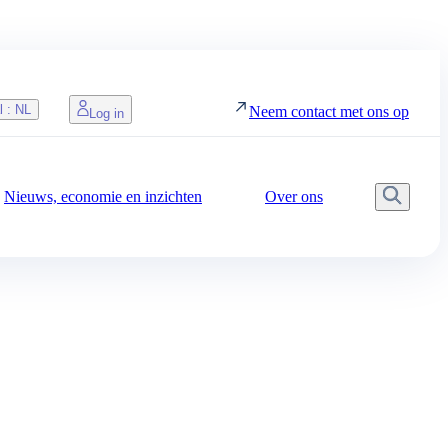
l :
NL
Neem contact met ons op
Log in
Nieuws, economie en inzichten
Over ons
Zoek