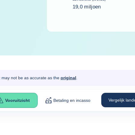
19,0 miljoen
It may not be as accurate as the
original
.
Vergelijk land
Vooruitzicht
Betaling en incasso