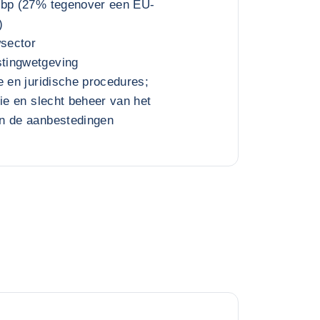
bbp (27% tegenover een EU-
)
wsector
tingwetgeving
e en juridische procedures;
tie en slecht beheer van het
n de aanbestedingen