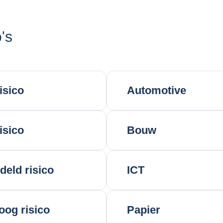
's
isico
Automotive
isico
Bouw
eld risico
ICT
oog risico
Papier