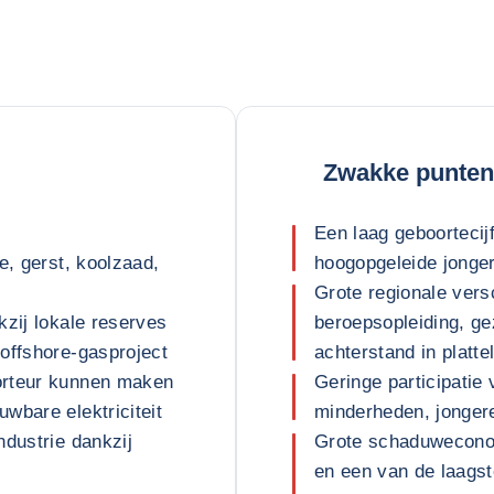
Zwakke punten
Een laag geboortecij
e, gerst, koolzaad,
hoogopgeleide jonge
Grote regionale vers
kzij lokale reserves
beroepsopleiding, g
offshore-gasproject
achterstand in platt
orteur kunnen maken
Geringe participati
wbare elektriciteit
minderheden, jonger
ndustrie dankzij
Grote schaduwecono
en een van de laagst