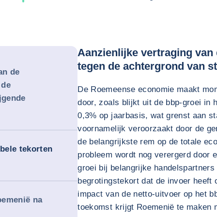
Aanzienlijke vertraging va
tegen de achtergrond van ste
an de
 de
De Roemeense economie maakt momen
ijgende
door, zoals blijkt uit de bbp-groei i
0,3% op jaarbasis, wat grenst aan st
voornamelijk veroorzaakt door de ge
de belangrijkste rem op de totale eco
bele tekorten
probleem wordt nog verergerd door e
groei bij belangrijke handelspartne
begrotingstekort dat de invoer heef
impact van de netto-uitvoer op het b
Roemenië na
toekomst krijgt Roemenië te maken m