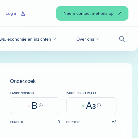
Neem contact met ons op
Log in
ws, economie en inzichten
Over ons
Zoek
Onderzoek
LANDENRISICO
ZAKELIJK KLIMAAT
B
A
Help
3
Help
)
B
A3
EERDER
EERDER