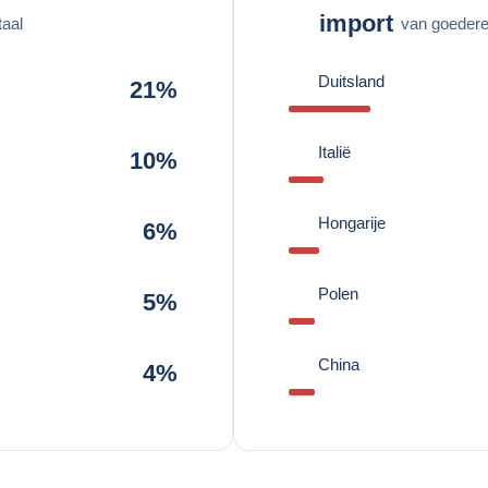
import
taal
van goederen
Duitsland
21%
Italië
10%
Hongarije
6%
Polen
5%
China
4%