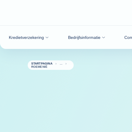
ga naar de inhoud
Kredietverzekering
Bedrijfsinformatie
Com
STARTPAGINA
ROEMENIË