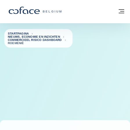
ga naar de inhoud
Terug naar startpagina
M
COFACE, FOR TRADE - GROEP WEBSIT
BELGIUM
STARTPAGINA
NIEUWS, ECONOMIE EN INZICHTEN
COMMERCIEEL RISICO DASHBOARD
ROEMENIË