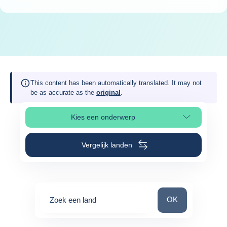
This content has been automatically translated. It may not
be as accurate as the
original
.
Kies een onderwerp
Selecteer paginasectie
Vergelijk landen
Zoek een land
OK
Zoek een land
0
suggestions