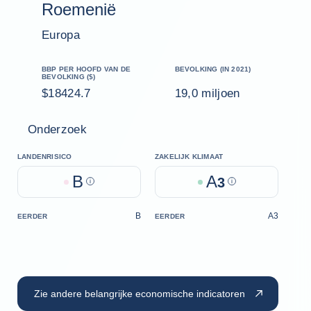
Roemenië
Europa
BBP PER HOOFD VAN DE
BEVOLKING (IN 2021)
BEVOLKING ($)
$18424.7
19,0 miljoen
Onderzoek
LANDENRISICO
ZAKELIJK KLIMAAT
B
A
Help
3
Help
B
A3
EERDER
EERDER
Zie andere belangrijke economische indicatoren