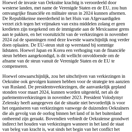
Hoewel de invasie van Oekraïne krachtig is veroordeeld door
westerse landen, met name de Verenigde Staten en de EU, zou hun
omvangrijke financiële en militaire steun in 2024 kunnen afnemen.
De Republikeinse meerderheid in het Huis van Afgevaardigden
verzet zich tegen het vrijmaken van extra middelen zolang er geen
kredieten zijn toegekend om de immigratie aan de Mexicaanse grens
aan te pakken, en het vooruitzicht van de verkiezingen in november
2024 zal de spanningen rond deze kwestie waarschijnlijk nog verder
doen oplaaien. De EU-steun stuit op weerstand bij sommige
lidstaten. Hoewel Japan en Korea een verhoging van de financiële
steun hebben aangekondigd, is dit wellicht onvoldoende om de
afname van de steun vanuit de Verenigde Staten en de EU te
compenseren.
Hoewel onwaarschijnlijk, zou het uitschrijven van verkiezingen in
Oekraïne ook gevolgen kunnen hebben voor de strategie ten aanzien
van Rusland. De presidentsverkiezingen, die aanvankelijk gepland
stonden voor maart 2024, kunnen worden uitgesteld, net als de
parlementsverkiezingen in november 2023. President Volodymyr
Zelensky heeft aangegeven dat de situatie niet bevorderlijk is voor
het organiseren van verkiezingen vanwege de duizenden Oekraïners
die als gevolg van de oorlog binnen het land of in het buitenland
ontheemd zijn geraakt. Bovendien verbiedt de Oekraïense grondwet
indirect het houden van verkiezingen wanneer in het land de staat
van beleg van kracht is, wat sinds het begin van het conflict het