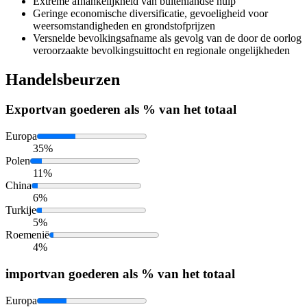
Extreme afhankelijkheid van buitenlandse hulp
Geringe economische diversificatie, gevoeligheid voor
weersomstandigheden en grondstofprijzen
Versnelde bevolkingsafname als gevolg van de door de oorlog
veroorzaakte bevolkingsuittocht en regionale ongelijkheden
Handelsbeurzen
Export
van goederen als % van het totaal
Europa
35%
Polen
11%
China
6%
Turkije
5%
Roemenië
4%
import
van goederen als % van het totaal
Europa