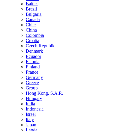
Baltics
Brazil
Bulgaria
Canada
Chile
China
Colombia
Croatia
Czech Republic
Denmark
Ecuador
Estonia
Finland
France
Germany
Greece
Group
Hong Kong, S.A.R.
Hungary
India
Indonesia
Israel
Italy
Japan
Latvia