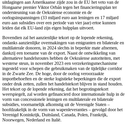
uitdagingen aan Amerikaanse zijde zou in de EU het veto van de
Hongaarse premier Viktor Orbán tegen het financieringsplan ter
ondersteuning van de Oekraïense economie en de
oorlogsinspanningen (33 miljard euro aan leningen en 17 miljard
euro aan subsidies over een periode van vier jaar) ertoe kunnen
leiden dat elk EU-land zijn eigen hulpplan uitvoert.
Bovendien zal het aanzienlijke tekort op de lopende rekening,
ondanks aanzienlijke overmakingen van emigranten en bilaterale en
multilaterale donoren, in 2024 slechts in beperkte mate afnemen,
dankzij een toename van de export. Naast de ontwikkeling van
alternatieve handelsroutes hebben de Oekraïense autoriteiten, met
westerse steun, in november 2023 een verzekeringsmechanisme
ingesteld voor schepen die gebruikmaken van de tijdelijke corridor
in de Zwarte Zee. De hoge, door de oorlog veroorzaakte
importbehoeften en de sterke logistieke beperkingen die de export
onder druk zetten, zullen het handelstekort blijven in stand houden.
Het tekort op de lopende rekening, dat het begrotingstekort
weerspiegelt, zal worden gefinancierd door internationale hulp in de
vorm van concessionele leningen en multilaterale en bilaterale
subsidies, voornamelijk afkomstig uit de Verenigde Staten –
hoofdzakelijk in de vorm van wapenleveranties – gevolgd door het
Verenigd Koninkrijk, Duitsland, Canada, Polen, Frankrijk,
Noorwegen, Nederland en Italië.