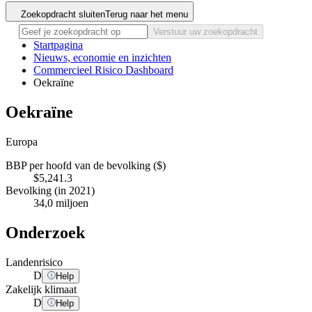
Zoekopdracht sluiten
Terug naar het menu
Verstuur uw zoekopdracht
Startpagina
Nieuws, economie en inzichten
Commercieel Risico Dashboard
Oekraïne
Oekraïne
Europa
BBP per hoofd van de bevolking ($)
$5,241.3
Bevolking (in 2021)
34,0 miljoen
Onderzoek
Landenrisico
D
Help
Zakelijk klimaat
D
Help