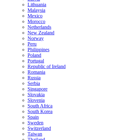
Lithuania
Malaysia
Mexico
Morocco
Netherlands
New Zealand
Norway
Peru
Philippines
Poland
Portugal
Republic of Ireland
Romania
Russia
Serbia
Singapore
Slovakia
Slovenia
South Africa
South Korea
Spain
Sweden
Switzerland
Taiwan
Thailand