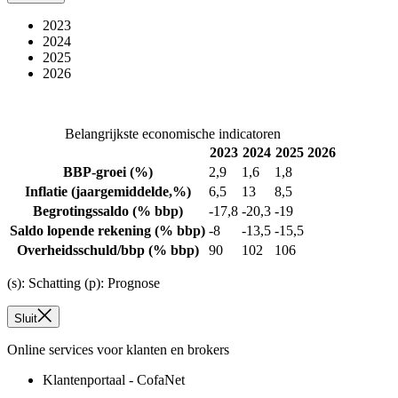
2023
2024
2025
2026
Belangrijkste economische indicatoren
2023
2024
2025
2026
BBP-groei
(%)
2,9
1,6
1,8
Inflatie
(jaargemiddelde,%)
6,5
13
8,5
Begrotingssaldo
(% bbp)
-17,8
-20,3
-19
Saldo lopende rekening
(% bbp)
-8
-13,5
-15,5
Overheidsschuld/bbp
(% bbp)
90
102
106
(s): Schatting (p): Prognose
Sluit
Online services voor klanten en brokers
Klantenportaal - CofaNet