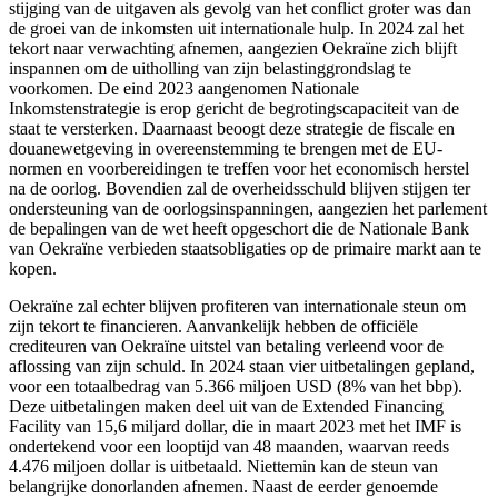
stijging van de uitgaven als gevolg van het conflict groter was dan
de groei van de inkomsten uit internationale hulp. In 2024 zal het
tekort naar verwachting afnemen, aangezien Oekraïne zich blijft
inspannen om de uitholling van zijn belastinggrondslag te
voorkomen. De eind 2023 aangenomen Nationale
Inkomstenstrategie is erop gericht de begrotingscapaciteit van de
staat te versterken. Daarnaast beoogt deze strategie de fiscale en
douanewetgeving in overeenstemming te brengen met de EU-
normen en voorbereidingen te treffen voor het economisch herstel
na de oorlog. Bovendien zal de overheidsschuld blijven stijgen ter
ondersteuning van de oorlogsinspanningen, aangezien het parlement
de bepalingen van de wet heeft opgeschort die de Nationale Bank
van Oekraïne verbieden staatsobligaties op de primaire markt aan te
kopen.
Oekraïne zal echter blijven profiteren van internationale steun om
zijn tekort te financieren. Aanvankelijk hebben de officiële
crediteuren van Oekraïne uitstel van betaling verleend voor de
aflossing van zijn schuld. In 2024 staan vier uitbetalingen gepland,
voor een totaalbedrag van 5.366 miljoen USD (8% van het bbp).
Deze uitbetalingen maken deel uit van de Extended Financing
Facility van 15,6 miljard dollar, die in maart 2023 met het IMF is
ondertekend voor een looptijd van 48 maanden, waarvan reeds
4.476 miljoen dollar is uitbetaald. Niettemin kan de steun van
belangrijke donorlanden afnemen. Naast de eerder genoemde