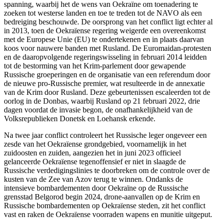
spanning, waarbij het de wens van Oekraïne om toenadering te
zoeken tot westerse landen en toe te treden tot de NAVO als een
bedreiging beschouwde. De oorsprong van het conflict ligt echter al
in 2013, toen de Oekraïense regering weigerde een overeenkomst
met de Europese Unie (EU) te ondertekenen en in plaats daarvan
koos voor nauwere banden met Rusland. De Euromaidan-protesten
en de daaropvolgende regeringswisseling in februari 2014 leidden
tot de bestorming van het Krim-parlement door gewapende
Russische groeperingen en de organisatie van een referendum door
de nieuwe pro-Russische premier, wat resulteerde in de annexatie
van de Krim door Rusland. Deze gebeurtenissen escaleerden tot de
oorlog in de Donbas, waarbij Rusland op 21 februari 2022, drie
dagen voordat de invasie begon, de onafhankelijkheid van de
Volksrepublieken Donetsk en Loehansk erkende.
Na twee jaar conflict controleert het Russische leger ongeveer een
zesde van het Oekraïense grondgebied, voornamelijk in het
zuidoosten en zuiden, aangezien het in juni 2023 officieel
gelanceerde Oekraïense tegenoffensief er niet in slaagde de
Russische verdedigingslinies te doorbreken om de controle over de
kusten van de Zee van Azov terug te winnen. Ondanks de
intensieve bombardementen door Oekraïne op de Russische
grensstad Belgorod begin 2024, drone-aanvallen op de Krim en
Russische bombardementen op Oekraïense steden, zit het conflict
vast en raken de Oekraïense voorraden wapens en munitie uitgeput.