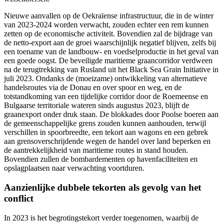
Nieuwe aanvallen op de Oekraïense infrastructuur, die in de winter
van 2023-2024 worden verwacht, zouden echter een rem kunnen
zetten op de economische activiteit. Bovendien zal de bijdrage van
de netto-export aan de groei waarschijnlijk negatief blijven, zelfs bij
een toename van de landbouw- en voedselproductie in het geval van
een goede oogst. De beveiligde maritieme graancorridor verdween
na de terugtrekking van Rusland uit het Black Sea Grain Initiative in
juli 2023. Ondanks de (moeizame) ontwikkeling van alternatieve
handelsroutes via de Donau en over spoor en weg, en de
totstandkoming van een tijdelijke corridor door de Roemeense en
Bulgaarse territoriale wateren sinds augustus 2023, blijft de
graanexport onder druk staan. De blokkades door Poolse boeren aan
de gemeenschappelijke grens zouden kunnen aanhouden, terwijl
verschillen in spoorbreedte, een tekort aan wagons en een gebrek
aan grensoverschrijdende wegen de handel over land beperken en
de aantrekkelijkheid van maritieme routes in stand houden.
Bovendien zullen de bombardementen op havenfaciliteiten en
opslagplaatsen naar verwachting voortduren.
Aanzienlijke dubbele tekorten als gevolg van het
conflict
In 2023 is het begrotingstekort verder toegenomen, waarbij de