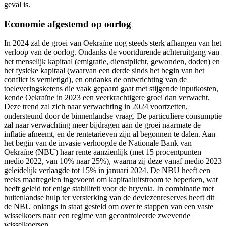
geval is.
Economie afgestemd op oorlog
In 2024 zal de groei van Oekraïne nog steeds sterk afhangen van het
verloop van de oorlog. Ondanks de voortdurende achteruitgang van
het menselijk kapitaal (emigratie, dienstplicht, gewonden, doden) en
het fysieke kapitaal (waarvan een derde sinds het begin van het
conflict is vernietigd), en ondanks de ontwrichting van de
toeleveringsketens die vaak gepaard gaat met stijgende inputkosten,
kende Oekraïne in 2023 een veerkrachtigere groei dan verwacht.
Deze trend zal zich naar verwachting in 2024 voortzetten,
ondersteund door de binnenlandse vraag. De particuliere consumptie
zal naar verwachting meer bijdragen aan de groei naarmate de
inflatie afneemt, en de rentetarieven zijn al begonnen te dalen. Aan
het begin van de invasie verhoogde de Nationale Bank van
Oekraïne (NBU) haar rente aanzienlijk (met 15 procentpunten
medio 2022, van 10% naar 25%), waarna zij deze vanaf medio 2023
geleidelijk verlaagde tot 15% in januari 2024. De NBU heeft een
reeks maatregelen ingevoerd om kapitaaluitstroom te beperken, wat
heeft geleid tot enige stabiliteit voor de hryvnia. In combinatie met
buitenlandse hulp ter versterking van de deviezenreserves heeft dit
de NBU onlangs in staat gesteld om over te stappen van een vaste
wisselkoers naar een regime van gecontroleerde zwevende
wisselkoersen.