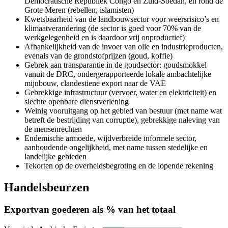
Democratische Republiek Congo en Zuid-Soedan, en rond de
Grote Meren (rebellen, islamisten)
Kwetsbaarheid van de landbouwsector voor weersrisico’s en
klimaatverandering (de sector is goed voor 70% van de
werkgelegenheid en is daardoor vrij onproductief)
Afhankelijkheid van de invoer van olie en industrieproducten,
evenals van de grondstofprijzen (goud, koffie)
Gebrek aan transparantie in de goudsector: goudsmokkel
vanuit de DRC, ondergerapporteerde lokale ambachtelijke
mijnbouw, clandestiene export naar de VAE
Gebrekkige infrastructuur (vervoer, water en elektriciteit) en
slechte openbare dienstverlening
Weinig vooruitgang op het gebied van bestuur (met name wat
betreft de bestrijding van corruptie), gebrekkige naleving van
de mensenrechten
Endemische armoede, wijdverbreide informele sector,
aanhoudende ongelijkheid, met name tussen stedelijke en
landelijke gebieden
Tekorten op de overheidsbegroting en de lopende rekening
Handelsbeurzen
Export
van goederen als % van het totaal