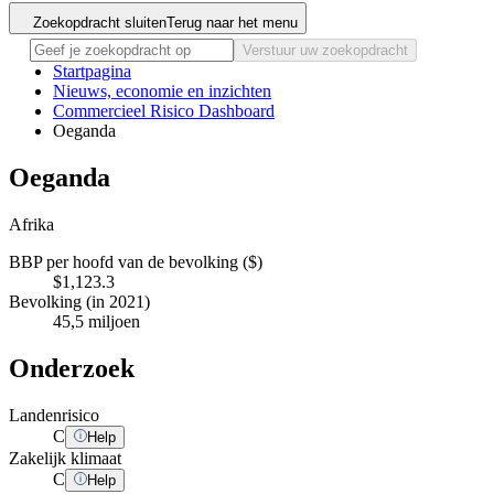
Zoekopdracht sluiten
Terug naar het menu
Verstuur uw zoekopdracht
Startpagina
Nieuws, economie en inzichten
Commercieel Risico Dashboard
Oeganda
Oeganda
Afrika
BBP per hoofd van de bevolking ($)
$1,123.3
Bevolking (in 2021)
45,5 miljoen
Onderzoek
Landenrisico
C
Help
Zakelijk klimaat
C
Help