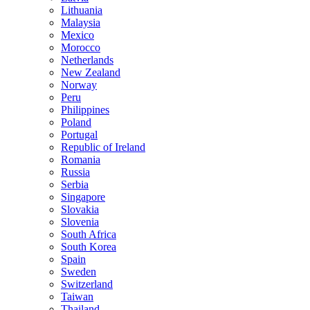
Lithuania
Malaysia
Mexico
Morocco
Netherlands
New Zealand
Norway
Peru
Philippines
Poland
Portugal
Republic of Ireland
Romania
Russia
Serbia
Singapore
Slovakia
Slovenia
South Africa
South Korea
Spain
Sweden
Switzerland
Taiwan
Thailand