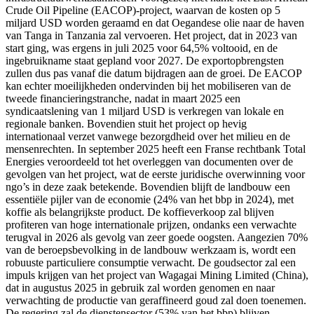
Crude Oil Pipeline (EACOP)-project, waarvan de kosten op 5
miljard USD worden geraamd en dat Oegandese olie naar de haven
van Tanga in Tanzania zal vervoeren. Het project, dat in 2023 van
start ging, was ergens in juli 2025 voor 64,5% voltooid, en de
ingebruikname staat gepland voor 2027. De exportopbrengsten
zullen dus pas vanaf die datum bijdragen aan de groei. De EACOP
kan echter moeilijkheden ondervinden bij het mobiliseren van de
tweede financieringstranche, nadat in maart 2025 een
syndicaatslening van 1 miljard USD is verkregen van lokale en
regionale banken. Bovendien stuit het project op hevig
internationaal verzet vanwege bezorgdheid over het milieu en de
mensenrechten. In september 2025 heeft een Franse rechtbank Total
Energies veroordeeld tot het overleggen van documenten over de
gevolgen van het project, wat de eerste juridische overwinning voor
ngo’s in deze zaak betekende. Bovendien blijft de landbouw een
essentiële pijler van de economie (24% van het bbp in 2024), met
koffie als belangrijkste product. De koffieverkoop zal blijven
profiteren van hoge internationale prijzen, ondanks een verwachte
terugval in 2026 als gevolg van zeer goede oogsten. Aangezien 70%
van de beroepsbevolking in de landbouw werkzaam is, wordt een
robuuste particuliere consumptie verwacht. De goudsector zal een
impuls krijgen van het project van Wagagai Mining Limited (China),
dat in augustus 2025 in gebruik zal worden genomen en naar
verwachting de productie van geraffineerd goud zal doen toenemen.
De regering zal de dienstensector (53% van het bbp) blijven