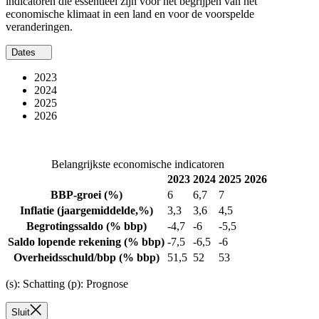
indicatoren die essentieel zijn voor het begrijpen van het
economische klimaat in een land en voor de voorspelde
veranderingen.
Dates
2023
2024
2025
2026
Belangrijkste economische indicatoren
2023
2024
2025
2026
BBP-groei
(%)
6
6,7
7
Inflatie
(jaargemiddelde,%)
3,3
3,6
4,5
Begrotingssaldo
(% bbp)
-4,7
-6
-5,5
Saldo lopende rekening
(% bbp)
-7,5
-6,5
-6
Overheidsschuld/bbp
(% bbp)
51,5
52
53
(s): Schatting (p): Prognose
Sluit