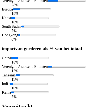
Verenigde Arabische Emiraten
28%
Europa
19%
Kenia
10%
South Sudan
7%
Hongkong
6%
import
van goederen als % van het totaal
China
18%
Verenigde Arabische Emiraten
12%
Tanzania
11%
India
10%
Kenia
7%
Vooruitzicht