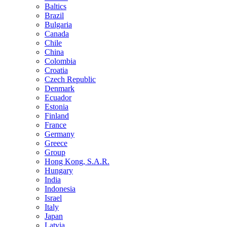
Baltics
Brazil
Bulgaria
Canada
Chile
China
Colombia
Croatia
Czech Republic
Denmark
Ecuador
Estonia
Finland
France
Germany
Greece
Group
Hong Kong, S.A.R.
Hungary
India
Indonesia
Israel
Italy
Japan
Latvia