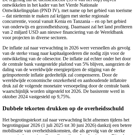
ontwikkelen in het kader van het Vierde Nationale
Ontwikkelingsplan (PND IV), met name op het gebied van toerisme
– dat niettemin te maken zal krijgen met sterke regionale
concurrentie, vooral vanuit Kenia en Tanzania – en op het gebied
van onderwijs en gezondheidszorg. Daarnaast zal het land profiteren
van 2 miljard USD aan nieuwe financiering van de Wereldbank
voor projecten in diverse sectoren.
De inflatie zal naar verwachting in 2026 weer versnellen als gevolg
van de sterke vraag naar kapitaalgoederen die nodig zijn voor de
ontwikkeling van de oliesector. De inflatie zal echter onder het door
de centrale bank vastgestelde plafond van 5% blijven, aangezien de
daling van de wereldwijde energieprijzen de stijging van de
geïmporteerde inflatie gedeeltelijk zal compenseren. Door de
wereldwijde economische onzekerheid en aanhoudende inflatoire
druk zal de volgende monetaire versoepeling door de centrale bank
waarschijnlijk worden uitgesteld tot 2026. De basisrente werd in
oktober 2024 vastgesteld op 9,75%.
Dubbele tekorten drukken op de overheidsschuld
Het begrotingstekort zal naar verwachting licht afnemen tijdens het
begrotingsjaar 2026 (1 juli 2025 tot 30 juni 2026) dankzij een betere
mobilisatie van overheidsinkomsten, die als gevolg van de sterke