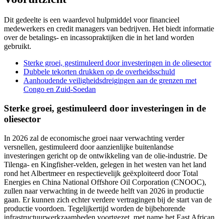
Dit gedeelte is een waardevol hulpmiddel voor financieel
medewerkers en credit managers van bedrijven. Het biedt informatie
over de betalings- en incassopraktijken die in het land worden
gebruikt.
Sterke groei, gestimuleerd door investeringen in de oliesector
Dubbele tekorten drukken op de overheidsschuld
Aanhoudende veiligheidsdreigingen aan de grenzen met
Congo en Zuid-Soedan
Sterke groei, gestimuleerd door investeringen in de
oliesector
In 2026 zal de economische groei naar verwachting verder
versnellen, gestimuleerd door aanzienlijke buitenlandse
investeringen gericht op de ontwikkeling van de olie-industrie. De
Tilenga- en Kingfisher-velden, gelegen in het westen van het land
rond het Albertmeer en respectievelijk geëxploiteerd door Total
Energies en China National Offshore Oil Corporation (CNOOC),
zullen naar verwachting in de tweede helft van 2026 in productie
gaan. Er kunnen zich echter verdere vertragingen bij de start van de
productie voordoen. Tegelijkertijd worden de bijbehorende
infrastructuurwerkzaamheden voortgezet, met name het East African