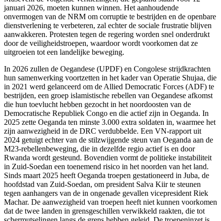
januari 2026, moeten kunnen winnen. Het aanhoudende
onvermogen van de NRM om corruptie te bestrijden en de openbare
dienstverlening te verbeteren, zal echter de sociale frustratie blijven
aanwakkeren. Protesten tegen de regering worden snel onderdrukt
door de veiligheidstroepen, waardoor wordt voorkomen dat ze
uitgroeien tot een landelijke beweging.
In 2026 zullen de Oegandese (UPDF) en Congolese strijdkrachten
hun samenwerking voortzetten in het kader van Operatie Shujaa, die
in 2021 werd gelanceerd om de Allied Democratic Forces (ADF) te
bestrijden, een groep islamistische rebellen van Oegandese afkomst
die hun toevlucht hebben gezocht in het noordoosten van de
Democratische Republiek Congo en die actief zijn in Oeganda. In
2025 zette Oeganda ten minste 3.000 extra soldaten in, waarmee het
zijn aanwezigheid in de DRC verdubbelde. Een VN-rapport uit
2024 getuigt echter van de stilzwijgende steun van Oeganda aan de
M23-rebellenbeweging, die in dezelfde regio actief is en door
Rwanda wordt gesteund. Bovendien vormt de politieke instabiliteit
in Zuid-Soedan een toenemend risico in het noorden van het land.
Sinds maart 2025 heeft Oeganda troepen gestationeerd in Juba, de
hoofdstad van Zuid-Soedan, om president Salva Kiir te steunen
tegen aanhangers van de in ongenade gevallen vicepresident Riek
Machar. De aanwezigheid van troepen heeft niet kunnen voorkomen
dat de twee landen in grensgeschillen verwikkeld raakten, die tot
schermutselingen langs de grens hebben geleid. De troepeninzet is