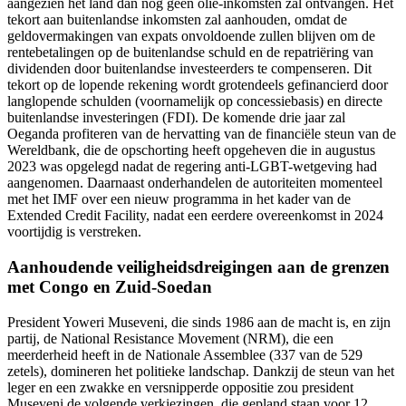
aangezien het land dan nog geen olie-inkomsten zal ontvangen. Het
tekort aan buitenlandse inkomsten zal aanhouden, omdat de
geldovermakingen van expats onvoldoende zullen blijven om de
rentebetalingen op de buitenlandse schuld en de repatriëring van
dividenden door buitenlandse investeerders te compenseren. Dit
tekort op de lopende rekening wordt grotendeels gefinancierd door
langlopende schulden (voornamelijk op concessiebasis) en directe
buitenlandse investeringen (FDI). De komende drie jaar zal
Oeganda profiteren van de hervatting van de financiële steun van de
Wereldbank, die de opschorting heeft opgeheven die in augustus
2023 was opgelegd nadat de regering anti-LGBT-wetgeving had
aangenomen. Daarnaast onderhandelen de autoriteiten momenteel
met het IMF over een nieuw programma in het kader van de
Extended Credit Facility, nadat een eerdere overeenkomst in 2024
voortijdig is verstreken.
Aanhoudende veiligheidsdreigingen aan de grenzen
met Congo en Zuid-Soedan
President Yoweri Museveni, die sinds 1986 aan de macht is, en zijn
partij, de National Resistance Movement (NRM), die een
meerderheid heeft in de Nationale Assemblee (337 van de 529
zetels), domineren het politieke landschap. Dankzij de steun van het
leger en een zwakke en versnipperde oppositie zou president
Museveni de volgende verkiezingen, die gepland staan voor 12