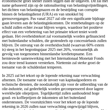
economische groei sneller zullen stijgen dan de uitgaven. Dit zal met
name gebaseerd zijn op de rationalisering van belastingvrijstellingen,
het dichten van belastingmazen en de bestrijding van corruptie
binnen de belastingdienst (URA) en van smokkel bij
grensovergangen. Pas vanaf 2027 zal olie een significante bijdrage
gaan leveren aan de belastinginkomsten. De rentebetalingen op de
schuld zullen echter zwaar blijven wegen, waardoor het positieve
effect van een verbetering van het primaire tekort teniet wordt
gedaan. Het overheidstekort zal voornamelijk worden gefinancierd
met buitenlandse schulden, die grotendeels op concessiebasis zullen
blijven. De omvang van de overheidsschuld (waarvan 60% extern
is) steeg in het begrotingsjaar 2025 met 26%, voornamelijk als
gevolg van toegenomen binnenlandse kredietopname. Een
hernieuwde samenwerking met het Internationaal Monetair Fonds
zou deze trend kunnen versterken. Niettemin zal sterke groei de
toename van de schuldenlast temperen.
In 2025 zal het tekort op de lopende rekening naar verwachting
afnemen. De toename van de invoer van kapitaalgoederen en
technische diensten, die noodzakelijk zijn voor de uitbreiding van de
olie-industrie, zal gedeeltelijk worden gecompenseerd door lagere
wereldwijde olieprijzen. Tegelijkertijd zullen aanhoudend hoge
goud- en koffieprijzen de inkomsten uit het buitenland
ondersteunen. De vooruitzichten voor het tekort op de lopende
rekening in 2026 zullen naar verwachting ongewijzigd blijven,